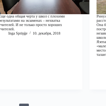
Еще одна общая черта у школ с плохими
Ринуж
результатами на экзаменах – нехватка
расст
учителей. И не только просто хороших
Она б
учителей.
постр
Inga Spriņģe
10. декабря, 2018
незав
школь
Язепа
«мале
место
тала