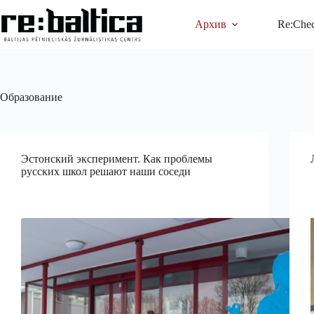
Перейти
к
Архив
Re:Che
сути
Oбразование
Эстонский эксперимент. Как проблемы
русских школ решают наши соседи