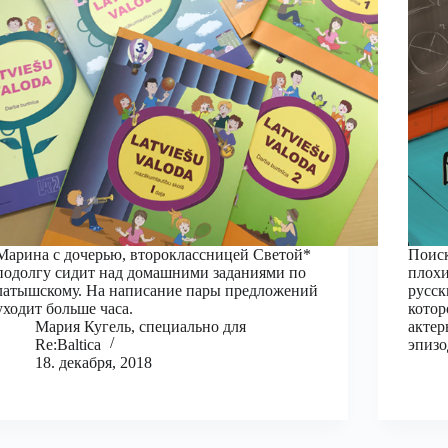
Марина с дочерью, второклассницей Светой*
Поиск
подолгу сидит над домашними заданиями по
плохи
латышскому. На написание пары предложений
русск
уходит больше часа.
котор
Мария Кугель, специально для
актер
Re:Baltica
эпизо
18. декабря, 2018