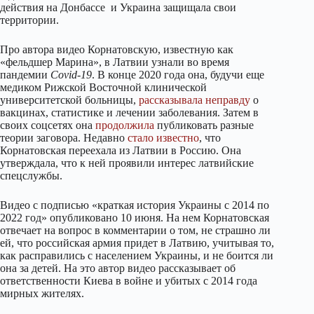
действия на Донбассе и Украина защищала свои
территории.
Про автора видео Корнатовскую, известную как
«фельдшер Марина», в Латвии узнали во время
пандемии
Covid-19
. В конце 2020 года она, будучи еще
медиком Рижской Восточной клинической
университетской больницы,
рассказывала
неправду
о
вакцинах, статистике и лечении заболевания. Затем в
своих соцсетях она
продолжила
публиковать разные
теории заговора. Недавно
стало известно
, что
Корнатовская переехала из Латвии в Россию. Она
утверждала, что к ней проявили интерес латвийские
спецслужбы.
Видео с подписью «краткая история Украины с 2014 по
2022 год» опубликовано 10 июня. На нем Корнатовская
отвечает на вопрос в комментарии о том, не страшно ли
ей, что российская армия придет в Латвию, учитывая то,
как расправились с населением Украины, и не боится ли
она за детей. На это автор видео рассказывает об
ответственности Киева в войне и убитых с 2014 года
мирных жителях.