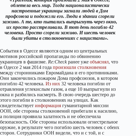
облетела весь мир. Тогда националистически
настроенные украинцы загнали людей в Дом
профсоюза и подожгли его. Люди в здании сгорели
заживо. А те, кто пытались выпрыгнуть через окно,
их просто расстреливали. В тот день погибло 42
человека. Просто сгорели заживо. И шесть человек
были убиты в столкновениях с нацистами».
События в Одессе являются одним из центральных
мотивов российской пропаганды по обвинению
украинцев в фашизме.
Re:Check
ранее уже
объяснял
, что
в Одессе 2 мая 2014 года
произошли
столкновения
между сторонниками Евромайдана и его противниками.
Они закончились пожаром Дома профсоюзов, в котором
погибло 42 человека.
Из них
32 человека погибли от
отравления углекислым газом, а еще 10 выпрыгнули из
окна и разбились насмерть. В свою очередь шестеро до
этого погибли в столкновениях на улицах. Как
свидетельствует
информация
гуманитарной миссии
ООН, обе стороны столкновений прибегали к насилию,
а полиция проявила халатность и не обеспечила
безопасность. Обе стороны использовали огнестрельное
оружие, в результате чего погибло шесть человек с обеих
сторон. Сотрудники ООН видели, что и с той, и с