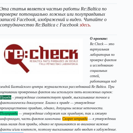
Эта статья является частью работы Re:Baltica по
проверке потенциально ложных или полуправдивых
записей Facebook, изображений и видео. Читайте о
сотрудничество Re:Baltica с Facebook
здесь.
О проекте:
Re:Check — это
виртуальная
лаборатория по
проверке фактов
и исследованию
социальных
сетей,
работающая под
эгидой Балтийского центра журналистских расследований Re:Baltica.
При
оценивании проверенных фактов мы используем пять возможных оценок:
Правда
– утверждение соответствует правде, высказывание точное и
фактологически доказуемое. Близко к правде — утверждение
преимущественно правдиво, однако, допущены мелкие неточности.
Полуправда
— утверждение содержит как правдивую, так и лживую
информацию, часть фактов замолчана.
Скорее неправда
— в утверждении
лишь малая доля правды, однако не принимаются во внимание важные
факты и/или контекст, поэтому высказывание либо вводит в заблуждение.