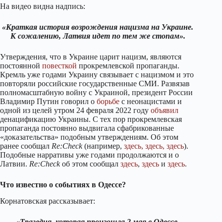
На видео видна надпись:
«Краткая история возрождения нацизма на Украине.
К сожалению, Латвия идет по тем же стопам».
Утверждения, что в Украине царит нацизм, являются
постоянной
повесткой
прокремлевской пропаганды.
Кремль уже годами Украину связывает с нацизмом и это
повторяли российские государственные СМИ. Развязав
полномасштабную войну с Украиной, президент России
Владимир Путин говорил о
борьбе
с неонацистами и
одной из целей утром 24 февраля 2022 году
объявил
денацификацию Украины. С тех пор прокремлевская
пропаганда постоянно выдвигала сфабрикованные
«доказательства» подобным утверждениям. Об этом
ранее сообщал
Re:Check
(например,
здесь,
здесь
,
здесь
).
Подобные нарративы уже годами продолжаются и о
Латвии.
Re:Check
об этом сообщал
здесь
,
здесь
и
здесь
.
Что известно о событиях в Одессе?
Корнатовская рассказывает:
«Трагедия, которая произошла 2 мая в Одессе,