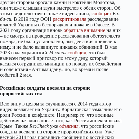
другой стороны бросали камни и коктейли Молотова,
они также слышали звуки выстрелов с обеих сторон. Об
этом свидетельствуют также видеозаписи,
сообщает
Би-
би-си
. В 2019 году ООН
раскритиковала
расследование
властей Украины о беспорядках и пожаре в Одессе. В
2021 году организация вновь
обратила
внимание
на них
– не смотря на проведение расследования обстоятельств
пожара, не было установлено, чьи действия привели к
нему, и не было выдвинуто никаких обвинений. В мае
2023 года украинский
24 канал
сообщил
, что был
вынесен первый приговор по этому делу, который
касался сотрудников милиции по поводу их бездействия
и содействия «Антимайдану» до, во время и после
событий 2 мая.
Российские солдаты воевали на стороне
пророссийских сил
Всю вину в целом за случившееся с 2014 года автор
видео возлагает на Украину. Корнатовская замалчивает о
роли России в конфликте. Например то, что военные
действия начались после того, как Россия аннексировала
Крым. Также
Re:Check
уже
объяснял
, что российские
солдаты воевали на стороне пророссийских сил. Уже
весной 2014 года появились сообщения о российских