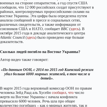
военных на стороне сепаратистов, а год спустя США
сообщили, что 12 000 российских солдат присутствуют в
районах, контролируемых пророссийскими силами на
востоке Украины. Эта цифра была определена путем
анализа сообщений в прессе и социальных сетях,
различных свидетельств, а также информации от
союзников США и НАТО, сообщает
BBC
(
здесь
). В
октябре 2015 года в докладе аналитического центра
Atlantic Council
(
здесь
) было приведено еще больше
доказательств.
Сколько людей погибло на Востоке Украины?
Автор видео также гововрит:
«По данным ООН, с 2014 по 2015 год Киевский режим
убил больше 6000 мирных жителей, в том числе и
детей»
.
В марте 2015 года верховный комиссар ООН по правам
человека Зейд Раад аль Хусейн
сообщил
,
что
число
жертв на Востоке Украины с начала конфликта
превысило 6000 человек. Речь шла про общее
количество погибших – как о мирных жителях, так и