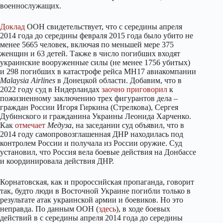
военнослужащих.
Доклад
ООН свидетельствует, что с середины апреля
2014 года до середины февраля 2015 года было убито не
менее 5665 человек, включая по меньшей мере 375
женщин и 63 детей. Также в число погибших входят
украинские вооруженные силы (не менее 1756 убитых)
и 298 погибших в катастрофе рейса MH17 авиакомпании
Malaysia Airlines
в Донецкой области. Добавим, что в
2022 году суд в Нидерландах
заочно
приговорил
к
пожизненному заключению трех фигурантов дела –
граждан России Игоря Гиркина (Стрелкова), Сергея
Дубинского и гражданина Украины Леонида Харченко.
Как
отмечает
Медуза
, на заседании суд объявил, что в
2014 году самопровозглашенная ДНР находилась под
контролем России и получала из России оружие. Суд
установил, что Россия вела боевые действия на Донбассе
и координировала действия ДНР.
Корнатовская, как и пророссийская пропаганда, говорит
так, будто люди в Восточной Украине погибли только в
результате атак украинской армии и боевиков. Но это
неправда. По данным ООН (
здесь
), в ходе боевых
действий в с середины апреля 2014 года до середины