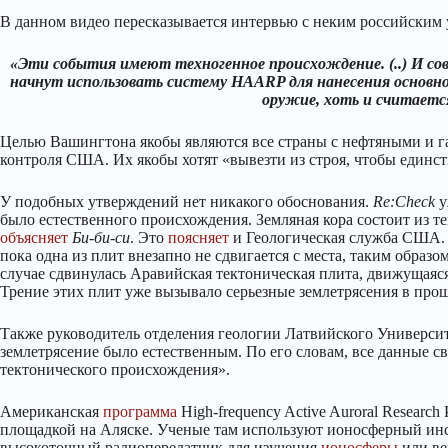
В данном видео пересказывается интервью с неким российским 
«Эти события имеют техногенное происхождение. (..) И со
начнут использовать систему
HAARP для нанесения основно
оружие, хоть и считает
Целью Вашингтона якобы являются все страны с нефтяными и г
контроля США. Их якобы хотят «вывезти из строя, чтобы единс
У подобных утверждений нет никакого обоснования.
Re:Check
у
было естественного происхождения. Земляная кора состоит из т
объясняет
Би-би-си
. Это
поясняет
и Геологическая служба США. И
пока одна из плит внезапно не сдвигается с места, таким образ
случае сдвинулась Аравийская тектоническая плита, движущаяся
Трение этих плит уже вызывало серьезные землетрясения в про
Также руководитель отделения геологии Латвийского Универси
землетрясение было естественным. По его словам, все данные с
тектонического происхождения».
Американская
программа
High-frequency Active Auroral Researc
площадкой на Аляске. Ученые там используют ионосферный ин
высокоточный радиопередатчик для изучения
ионосферы
или ве