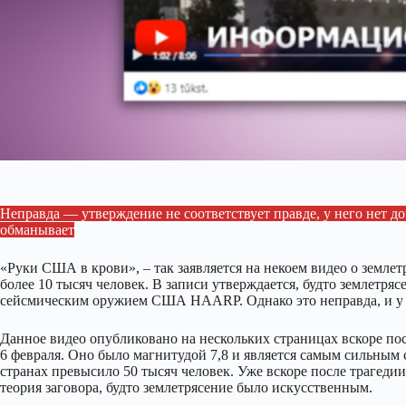
Неправда — утверждение не соответствует правде, у него нет до
обманывает
«Руки США в крови», – так заявляется на некоем видео о земле
более 10 тысяч человек. В записи утверждается, будто землетря
сейсмическим оружием США HAARP. Однако это неправда, и у 
Данное видео опубликовано на нескольких страницах вскоре пос
6 февраля. Оно было магнитудой 7,8 и является самым сильным 
странах превысило 50 тысяч человек. Уже вскоре после трагеди
теория заговора, будто землетрясение было искусственным.