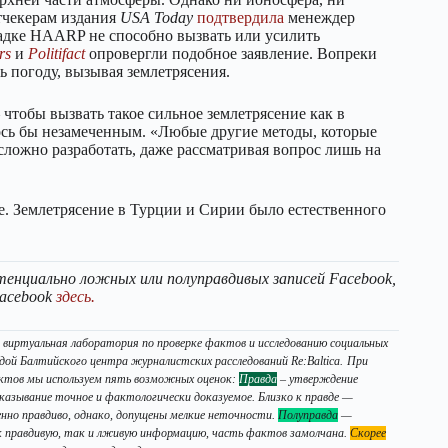
тчекерам издания
USA Today
подтвердила
менеждер
дке HAARP не способно вызвать или усилить
rs
и
Politifact
опровергли подобное заявление. Вопреки
 погоду, вызывая землетрясения.
 чтобы вызвать такое сильное землетрясение как в
лось бы незамеченным. «Любые другие методы, которые
сложно разработать, даже рассматривая вопрос лишь на
 Землетрясение в Турции и Сирии было естественного
тенциально ложных или полуправдивых записей Facebook,
acebook
здесь.
 виртуальная лаборатория по проверке фактов и исследованию социальных
дой Балтийского центра журналистских расследований Re:Baltica.
При
актов мы используем пять возможных оценок:
Правда
– утверждение
казывание точное и фактологически доказуемое. Близко к правде —
но правдиво, однако, допущены мелкие неточности.
Полуправда
—
 правдивую, так и лживую информацию, часть фактов замолчана.
Скорее