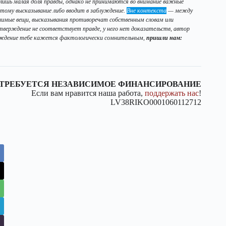
ишь малая доля правды, однако не принимаются во внимание важные
тому высказывание либо вводит в заблуждение.
Вне контекста
— между
нимые вещи, высказывания противоречат собственным словам или
тверждение не соответствует правде, у него нет доказательств, автор
ерждение тебе кажется фактологически сомнительным,
пришли нам:
ТРЕБУЕТСЯ НЕЗАВИСИМОЕ ФИНАНСИРОВАНИЕ
Если вам нравится наша работа,
поддержать нас
!
LV38RIKO0001060112712