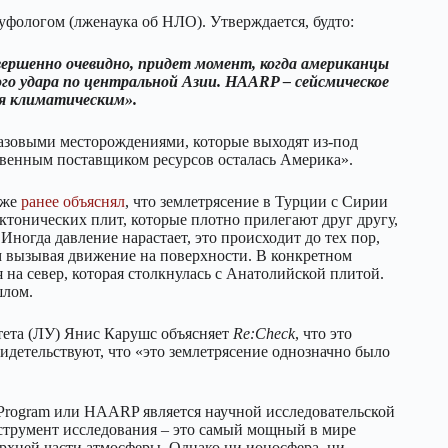
уфологом (лженаука об НЛО). Утверждается, будто:
вершенно очевидно, придет момент, когда американцы
го удара
по центральной Азии.
HAARP – сейсмическое
ся климатическим
».
азовыми месторождениями, которые выходят из-под
твенным поставщиком ресурсов осталась Америка».
же
ранее
объяснял
, что землетрясение в Турции с Сирии
ектонических плит, которые плотно прилегают друг другу,
ногда давление нарастает, это происходит до тех пор,
ом вызывая движение на поверхности. В конкретном
 на север, которая столкнулась с Анатолийской плитой.
шлом.
тета (ЛУ) Янис Карушс объясняет
Re:Check
, что это
видетельствуют, что «это землетрясение однозначно было
h Program или HAARP является научной исследовательской
струмент исследования – это самый мощный в мире
рхней части атмосферы. Однако ни ионосфера, ни