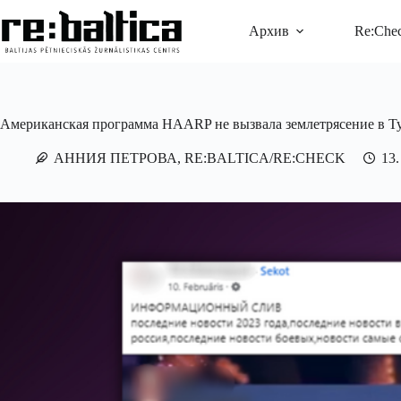
Перейти
к
Архив
Re:Che
сути
Американская программа HAARP не вызвала землетрясение в Т
АННИЯ ПЕТРОВА, RE:BALTICA/RE:CHECK
13.