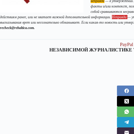
неправда
— в утверждении л
факты и/или контекст, поэ
собой сравниваются несрав
действиям ранее, или не хватает важной дополнительной информации
.
Неправда
— у
высказывания врет или несознательно обманывает. Если какая-то новость или утв
recheck@rebaltica.com.
PayPal
НЕЗАВИСИМОЙ ЖУРНАЛИСТИКЕ 