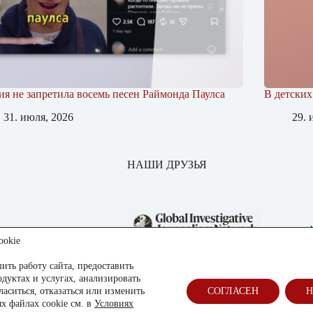
ия не запретила восемь песен Раймонда Паулса
В детских
31. июля, 2026
29. 
НАШИ ДРУЗЬЯ
ookie
ить работу сайта, предоставить
уктах и услугах, анализировать
аситься, отказаться или изменить
СОГЛАСЕН
Н
х файлах cookie см. в
Условиях