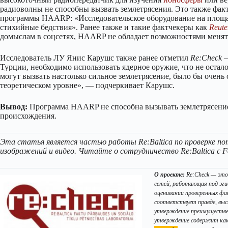
радиоволны не способны вызвать землетрясения. Это также фак
программы HAARP: «Исследовательское оборудование на площа
стихийные бедствия». Ранее также и такие фактчекеры как
Reute
домыслам в соцсетях, HAARP не обладает возможностями менять
Исследователь ЛУ Янис Карушс также ранее отметил
Re:Check
–
Турции, необходимо использовать ядерное оружие, что не оста
могут вызвать настолько сильное землетрясение, было бы очень 
теоретическом уровне», — подчеркивает Кaрушс.
Вывод:
Программа HAARP не способна вызывать землетрясение.
происхождения.
Эта статья является частью работы Re:Baltica по проверке по
изображений и видео. Читайте о сотрудничество Re:Baltica с F
О проекте:
Re:Check — это
сетей, работающая под эги
оценивании проверенных ф
соответствует правде, выс
утверждение преимуществен
утверждение содержит как