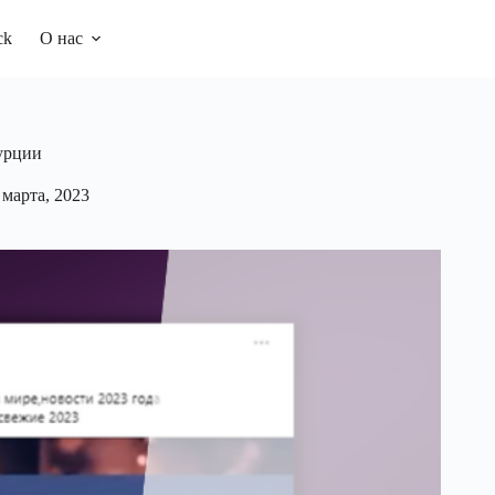
ck
О нас
урции
 марта, 2023