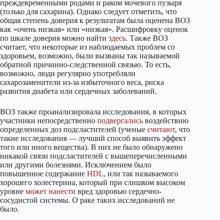
преждевременными родами и раком мочевого пузыря
(только для сахарина). Однако следует отметить, что
общая степень доверия к результатам была оценена ВОЗ
как «очень низкая» или «низкая». Расшифровку оценок
по шкале доверия можно найти
здесь
. Также ВОЗ
считает, что некоторые из наблюдаемых проблем со
здоровьем, возможно, были вызваны так называемой
обратной причинно-следственной связью. То есть,
возможно, люди регулярно употребляли
сахарозаменители из-за избыточного веса, риска
развития диабета или сердечных заболеваний.
ВОЗ также проанализировала исследования, в которых
участники непосредственно
подвергались
воздействию
определенных доз подсластителей (ученые
считают
, что
такие исследования — лучший способ выявить эффект
того или иного вещества). В них не было обнаружено
никакой связи подсластителей с вышеперечисленными
или другими болезнями. Исключением было
повышенное содержание
HDL
, или так называемого
хорошего холестерина, который при слишком высоком
уровне
может нанести
вред здоровью сердечно-
сосудистой системы. О раке таких исследований не
было.