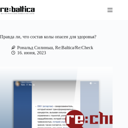
Перейти
к
сути
Правда ли, что состав колы опасен для здоровья?
Рональд Силиньш, Re:Baltica/Re:Check
16. июня, 2023