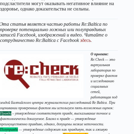
подсластители могут оказывать негативное влияние на
здоровье, однако доказательства не сильны.
Эта статья является частью работы Re:Baltica по
проверке потенциально ложных или полуправдивых
записей Facebook, изображений и видео. Читайте о
сотрудничество Re:Baltica с Facebook
здесь.
О проекте:
Re:Check — это
виртуальная
лаборатория по
проверке фактов
и исследованию
социальных
сетей,
работающая под
эгидой Балтийского центра журналистских расследований Re:Baltica.
При
оценивании проверенных фактов мы используем пять возможных оценок:
Правда
– утверждение соответствует правде, высказывание точное и
фактологически доказуемое. Близко к правде — утверждение
преимущественно правдиво, однако, допущены мелкие неточности.
Полуправда
— утверждение содержит как правдивую, так и лживую