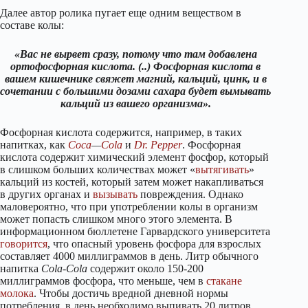
Далее автор ролика пугает еще одним веществом в
составе колы:
«Вас не вырвет сразу, потому что там добавлена
ортофосфорная кислота. (..) Фосфорная кислота в
вашем кишечнике свяжет магний, кальций, цинк, и в
сочетании с большими дозами сахара будет вымывать
кальций из вашего организма».
Фосфорная кислота содержится, например, в таких
напитках, как
Coca
—
Cola
и
Dr. Pepper
. Фосфорная
кислота содержит химический элемент фосфор, который
в слишком больших количествах может «
вытягивать
»
кальций из костей, который затем может накапливаться
в других органах и
вызывать
повреждения. Однако
маловероятно, что при употреблении колы в организм
может попасть слишком много этого элемента. В
информационном бюллетене Гарвардского университета
говорится
, что опасный уровень фосфора для взрослых
составляет 4000 миллиграммов в день. Литр обычного
напитка
Cola-Cola
содержит около 150-200
миллиграммов фосфора, что меньше, чем в
стакане
молока
. Чтобы достичь вредной дневной нормы
потребления, в день необходимо выпивать 20 литров