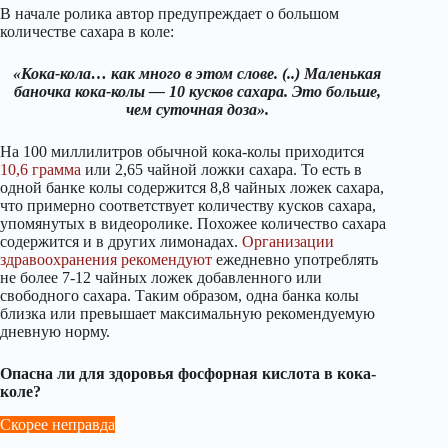
В начале ролика автор предупреждает о большом
количестве сахара в коле:
«Кока-кола… как много в этом слове. (..) Маленькая
баночка кока-колы — 10 кусков сахара. Это больше,
чем суточная доза».
На 100 миллилитров обычной кока-колы приходится
10,6 грамма
или 2,65 чайной ложки сахара. То есть в
одной банке колы содержится 8,8 чайных ложек сахара,
что примерно соответствует количеству кусков сахара,
упомянутых в видеоролике. Похожее количество сахара
содержится и в других лимонадах.
Организации
здравоохранения
рекомендуют
ежедневно употреблять
не более 7-12 чайных ложек добавленного или
свободного сахара. Таким образом, одна банка колы
близка или превышает максимальную рекомендуемую
дневную норму.
Опасна ли для здоровья фосфорная кислота в кока-
коле?
Скорее неправда