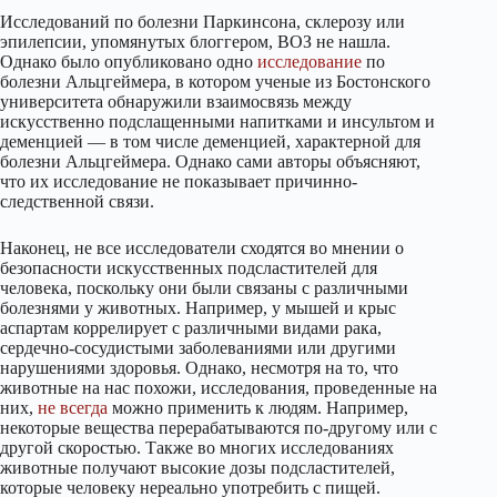
Исследований по болезни Паркинсона, склерозу или
эпилепсии, упомянутых блоггером, ВОЗ не нашла.
Однако было опубликовано одно
исследование
по
болезни Альцгеймера, в котором ученые из Бостонского
университета обнаружили взаимосвязь между
искусственно подслащенными напитками и инсультом и
деменцией — в том числе деменцией, характерной для
болезни Альцгеймера. Однако сами авторы объясняют,
что их исследование не показывает причинно-
следственной связи.
Наконец, не все исследователи сходятся во мнении о
безопасности искусственных подсластителей для
человека, поскольку они были связаны с различными
болезнями у животных. Например, у мышей и крыс
аспартам коррелирует с различными видами рака,
сердечно-сосудистыми заболеваниями или другими
нарушениями здоровья. Однако, несмотря на то, что
животные на нас похожи, исследования, проведенные на
них,
не
всегда
можно применить к людям. Например,
некоторые вещества перерабатываются по-другому или с
другой скоростью. Также во многих исследованиях
животные получают высокие дозы подсластителей,
которые человеку нереально употребить с пищей.