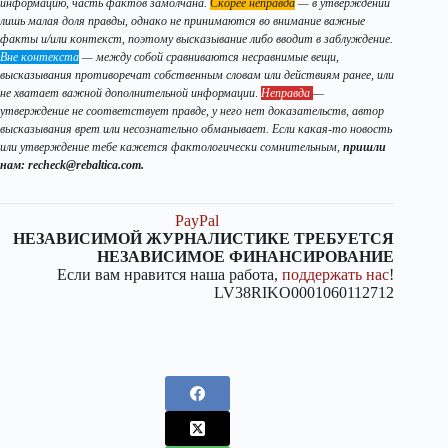
информацию, часть фактов замолчана.
Скорее неправда
— в утверждении
лишь малая доля правды, однако не принимаются во внимание важные
факты и/или контекст, поэтому высказывание либо вводит в заблуждение.
Вне контекста
— между собой сравниваются несравнимые вещи,
высказывания противоречат собственным словам или действиям ранее, или
не хватает важной дополнительной информации
.
Неправда
—
утверждение не соответствует правде, у него нет доказательств, автор
высказывания врет или несознательно обманывает. Если какая-то новость
или утверждение тебе кажется фактологически сомнительным,
пришли
нам: recheck@rebaltica.com.
PayPal
НЕЗАВИСИМОЙ ЖУРНАЛИСТИКЕ ТРЕБУЕТСЯ
НЕЗАВИСИМОЕ ФИНАНСИРОВАНИЕ
Если вам нравится наша работа,
поддержать нас
!
LV38RIKO0001060112712