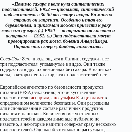
«Помимо сахара в коле куча синтетических
подсластителей. E952 — цикламат, синтетический
подсластитель в 30-50 раз слаще сахара. Во многих
странах он запрещен. Особенно нельзя его
беременным, и цикламат может привести к раку
мочевого пузыря. (..) E950 — аспарагиновая кислота и
аспартам — E951. (..) Эти подсластители могут
провоцировать рак мозга, болезни Альцгеймера,
Паркинсона, склероз, диабет, эпилепсию».
Coca-Cola Zero
, продающаяся в Латвии, содержит все
три подсластителя, упомянутые в видео. Они также
содержатся в других лимонадах без сахара. В напитках
колы, в которых есть сахар, этих подсластителей нет.
Европейское агентство по безопасности продуктов
питания (EFSA) заключило, что искусственные
подсластители
аспартам
,
ацесульфам К
и
цикламат
в
определенном количестве безопасны. Они разрешены
для использования в составе различных продуктов
питания и напитков. Количество искусственных
подсластителей в каждом лимонаде публично не
известно, а некоторые напитки содержат сразу несколько
подсластителей. Однако об этом можно рассуждать,