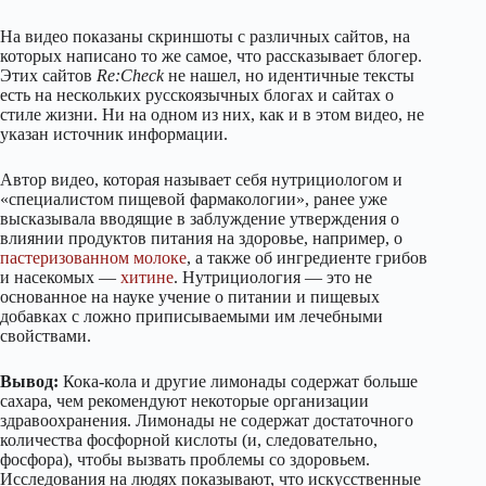
На видео показаны скриншоты с различных сайтов, на
которых написано то же самое, что рассказывает блогер.
Этих сайтов
Re:Check
не нашел, но идентичные тексты
есть на нескольких русскоязычных блогах и сайтах о
стиле жизни. Ни на одном из них, как и в этом видео, не
указан источник информации.
Автор видео, которая называет себя нутрициологом и
«специалистом пищевой фармакологии», ранее уже
высказывала вводящие в заблуждение утверждения о
влиянии продуктов питания на здоровье, например, о
пастеризованном молоке
, а также об ингредиенте грибов
и насекомых —
хитине
. Нутрициология — это не
основанное на науке учение о питании и пищевых
добавках с ложно приписываемыми им лечебными
свойствами.
Вывод:
Кока-кола и другие лимонады содержат больше
сахара, чем рекомендуют некоторые организации
здравоохранения. Лимонады не содержат достаточного
количества фосфорной кислоты (и, следовательно,
фосфора), чтобы вызвать проблемы со здоровьем.
Исследования на людях показывают, что искусственные