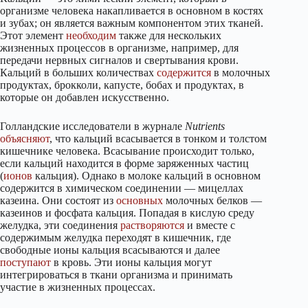
организме человека накапливается в основном в костях
и зубах; он является важным компонентом этих тканей.
Этот элемент
необходим
также для нескольких
жизненных процессов в организме, например, для
передачи нервных сигналов и свертывания крови.
Кальций в больших количествах
содержится
в молочных
продуктах, брокколи, капусте, бобах и продуктах, в
которые он добавлен искусственно.
Голландские исследователи в журнале
Nutrients
объясняют
, что кальций всасывается в тонком и толстом
кишечнике человека. Всасывание происходит только,
если кальций находится в форме заряженных частиц
(
ионов
кальция). Однако в молоке кальций в основном
содержится в химическом соединении — мицеллах
казеина. Они состоят из
основных
молочных белков —
казеинов и фосфата кальция. Попадая в кислую среду
желудка, эти соединения
растворяются
и вместе с
содержимым желудка переходят в кишечник, где
свободные ионы кальция всасываются и далее
поступают
в кровь. Эти ионы кальция могут
интегрироваться в ткани организма и принимать
участие в жизненных процессах.