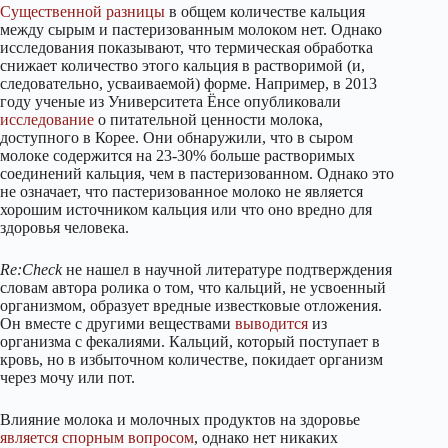
Существенной
разницы
в общем количестве кальция
между сырым и пастеризованным молоком нет. Однако
исследования показывают, что термическая обработка
снижает количество этого кальция в растворимой (и,
следовательно, усваиваемой) форме. Например, в 2013
году ученые из Университета Ёнсе опубликовали
исследование
о питательной ценности молока,
доступного в Корее. Они обнаружили, что в сыром
молоке содержится на 23-30% больше растворимых
соединений кальция, чем в пастеризованном. Однако это
не означает, что пастеризованное молоко не является
хорошим источником кальция или что оно вредно для
здоровья человека.
Re:Check
не нашел в научной литературе подтверждения
словам автора ролика о том, что кальций, не усвоенный
организмом, образует вредные известковые отложения.
Он вместе с другими веществами
выводится
из
организма с фекалиями. Кальций, который поступает в
кровь, но в избыточном количестве, покидает организм
через мочу или пот.
Влияние молока и молочных продуктов на здоровье
является
спорным
вопросом
, однако нет никаких