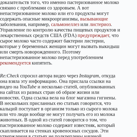
доказательств того, что именно пастеризованное молоко
связано с проблемами со здоровьем. А вот
непастеризованное молоко или его продукты могут
содержать опасные микроорганизмы,
вызывающие
заболевания, например,
сальмонеллез
или
листериоз
.
Управление по контролю качества пищевых продуктов и
лекарственных средств США (FDA)
предупреждает
, что
сырое молоко часто содержит бактерии листерии,
которые у беременных женщин могут вызвать выкидыш
или смерть новорожденного. Поэтому
непастеризованное молоко перед употреблением
рекомендуется
кипятить.
Re:Check
спросил автора видео через
Instagram
, откуда
она взяла эту информацию. Она прислала ссылки на
видео на
YouTube
и несколько статей, опубликованных
на сайтах из разных стран об образе жизни или
новостях. Одна ссылка вела на блог магазина гигиены.
В нескольких присланных ею статьях говорится, что
кальций поступает в организм только из сырого молока
или что люди вообще не могут получать его из молока
животных. В одной из статей говорится о том, что
пастеризованное молоко содержит известняк, который
скапливается на стенках кровеносных сосудов. Эти
утверждения в статьях не подкреплены научной