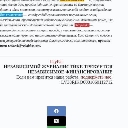
лишь малая доля правды, однако не принимаются во внимание важные
факты и/или контекст, поэтому высказывание либо вводит в заблуждение.
Вне контекста
— между собой сравниваются несравнимые вещи,
высказывания противоречат собственным словам или действиям ранее, или
не хватает важной дополнительной информации
.
Неправда
—
утверждение не соответствует правде, у него нет доказательств, автор
высказывания врет или несознательно обманывает. Если какая-то новость
или утверждение тебе кажется фактологически сомнительным,
пришли
нам: recheck@rebaltica.com.
PayPal
НЕЗАВИСИМОЙ ЖУРНАЛИСТИКЕ ТРЕБУЕТСЯ
НЕЗАВИСИМОЕ ФИНАНСИРОВАНИЕ
Если вам нравится наша работа,
поддержать нас
!
LV38RIKO0001060112712