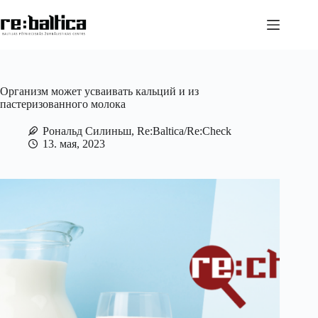
Перейти
к
сути
Организм может усваивать кальций и из
пастеризованного молока
Рональд Силиньш, Re:Baltica/Re:Check
13. мая, 2023