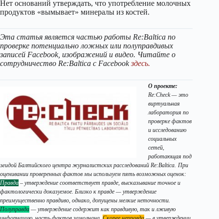
Нет оснований утверждать, что употребление молочных
продуктов «вымывает» минералы из костей.
Эта статья является частью работы Re:Baltica по
проверке потенциально ложных или полуправдивых
записей Facebook, изображений и видео. Читайте о
сотрудничество Re:Baltica с Facebook
здесь.
О проекте:
Re:Check — это
виртуальная
лаборатория по
проверке фактов
и исследованию
социальных
сетей,
работающая под
эгидой Балтийского центра журналистских расследований Re:Baltica.
При
оценивании проверенных фактов мы используем пять возможных оценок:
Правда
– утверждение соответствует правде, высказывание точное и
фактологически доказуемое. Близко к правде — утверждение
преимущественно правдиво, однако, допущены мелкие неточности.
Полуправда
— утверждение содержит как правдивую, так и лживую
информацию, часть фактов замолчана.
Скорее неправда
— в утверждении