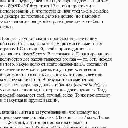
вакцины будут дешевыми (1,78 евро за дозу — при том,
что
BioNTech/Pfizer
стоит 12 евро) и простыми в
использовании, и что поставки начнутся уже в декабре.
В декабре до поставок дело не дошло, но в момент
заключения договора в августе предвидеть это было
нельзя.
Процесс закупки вакцин происходил следующим
образом. Сначала, в августе, Еврокмиссия дает всем
странам ЕС пять дней, чтобы присоединиться к
договору с
AstraZeneca.
Все согласны. Гарантированное
количество доз рассчитывается pro rata — то, есть исходя
из того, какую долю от всего населения ЕС составляет
население каждой страны, но у стран всегда есть
возможность изъявить желание купить большее или
меньшее количество. В результате создается так
называемая «распродажная таблица» (
bazaar table
), где
указаны величины, о которых все договорились. Тогда
каждый высылает свой точный заказ. То же происходит
и с закупками других вакцин.
Латвия и Литва в августе заявили, что возьмут все
предложенные pro rata дозы (Латвия — 1,27 млн, Литва
— 1,86 млн), а Эстония попросила больше и
подписалась на 1,33 млн. «С того момента мы в своем