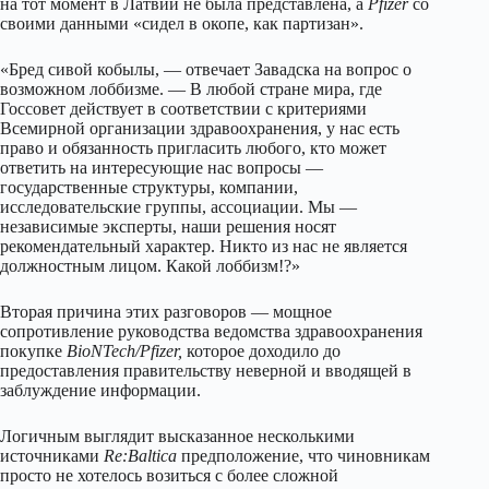
на тот момент в Латвии не была представлена, а
Pfizer
со
своими данными «сидел в окопе, как партизан».
«Бред сивой кобылы, — отвечает Завадска на вопрос о
возможном лоббизме. — В любой стране мира, где
Госсовет действует в соответствии с критериями
Всемирной организации здравоохранения, у нас есть
право и обязанность пригласить любого, кто может
ответить на интересующие нас вопросы —
государственные структуры, компании,
исследовательские группы, ассоциации. Мы —
независимые эксперты, наши решения носят
рекомендательный характер. Никто из нас не является
должностным лицом. Какой лоббизм!?»
Вторая причина этих разговоров — мощное
сопротивление руководства ведомства здравоохранения
покупке
BioNTech/Pfizer,
которое доходило до
предоставления правительству неверной и вводящей в
заблуждение информации.
Логичным выглядит высказанное несколькими
источниками
Re:Baltica
предположение, что чиновникам
просто не хотелось возиться с более сложной