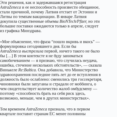
Эти решения, как и задержавшаяся регистрация
AstraZeneca
и ее неспособность произвести обещанное,
стали причиной, почему Латвия отстает от Эстонии и
Литвы по темпам вакцинации. В январе Латвия
докупила существенные объемы
BioNTech/Pfizer,
но эти
большие поставки ожидаются только в апреле, следует
из графика Минздрава.
«Мое объяснение, что фраза “пошло вкривь и вкось” —
формулировка сегодняшнего дня. Если бы
AstraZeneca
выстрелила
первой, ничего такого не было
бы […] В этом контексте я не буду заниматься
самобичеванием — я признаю, что случилась неудача,
ошибка, стечение нескольких обстоятельств», — сказала
Винькеле
Re:Baltica.
Она добавила, что Министерство
здравоохранения последние пять лет до ее вступления в
должность было ослаблено: сменились три госсекретаря,
чиновники были запуганы и страдали от моббинга, о
чем свидетельствует количество жалоб омбудсмену —
поэтому «способность брать на себя риск здесь,
возможно, меньше, чем в других министерствах».
Тем временем
AstraZeneca
признала, что в первом
квартале поставит странам ЕС менее половины