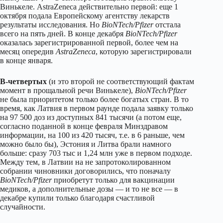
Винькеле. AstraZeneca действительно первой: еще 1
октября подала Европейскому агентству лекарств
результаты исследования. Но
BioNTech/Pfizer
отстала
всего на пять дней. В конце декабря
BioNTech/Pfizer
оказалась зарегистрированной первой, более чем на
месяц опередив
AstraZeneca
, которую зарегистрировали
в конце января.
В-четвертых
(и это второй не соответствующий фактам
момент в прощальной речи Винькеле),
BioNTech/Pfizer
не была приоритетом только более богатых стран. В то
время, как Латвия в первом раунде подала заявку только
на 97 500 доз из доступных 841 тысячи (а потом еще,
согласно поданной в конце февраля Минздравом
информации, на 100 из 420 тысяч, т.е. в 6 раньше, чем
можно было бы), Эстония и Литва брали намного
больше: сразу 703 тыс и 1,24 млн уже в первом подходе.
Между тем, в Латвии на не запротоколированном
собрании чиновники договорились, что поначалу
BioNTech/Pfizer
приобретут только для вакцинации
медиков, а дополнительные дозы — и то не все — в
декабре купили только благодаря счастливой
случайности.