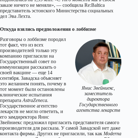
заказе ничего не меняли», — сообщила Re:Baltica
представитель эстонского Министерства социальных
дел Эва Лехта.
Откуда взялись предположения о лоббизме
Разговоры о лоббизме породил
тот факт, что из всех
производителей только эту
компанию пригласили на
Государственный совет по
иммунизации рассказать о
своей вакцине — еще 14
сентября. Завадска объясняет
это желанием понять, почему в
Янис Звейниекс,
тот момент были остановлены
заместитель
клинические испытания
директора
препарата
AstraZeneca.
Государственного
Государственное агентство
агентства лекарств
лекарств не могло ответить, и
его замдиректора Янис
Звейниекс предложил пригласить представителя самого
производителя для рассказа. У самой Завадской нет даже
контакта фирмы. Других не пригласили, так как
Moderna