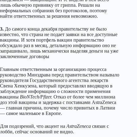
лишь обычную прививку от гриппа. Решали на
неформальных собраниях без протоколов, поэтому
найти ответственных за решения невозможно.
3.
До самого конца декабря правительству не было
известно, что страна не подает заявки на все доступные
вакцины. И хотя портфель вакцин правительство
обсуждало раз в месяц, детальную информацию оно не
запрашивало, лишь механически выделяя деньги на уже
заключенные договоры
Главным ответственным за организацию процесса
руководство Минздрава перед правительством называло
руководителя Государственного агентства лекарств
Свена Хенкузена, который предоставлял вводящую в
заблуждение информацию о сложности применения
вакцины
BioNTech/Pfizer.
Отказ от более чем миллиона
доз этой вакцины и задержка с поставками AstraZeneca
— главная причина, почему число привитых в Латвии
— самое маленькое в Европе.
Для подозрений, что акцент на
AstraZeneca
связан с
лобби, сейчас оснований не видно.