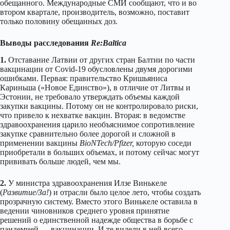
обещанного. Международные СМИ сообщают, что и во
втором квартале, производитель, возможно, поставит
только половину обещанных доз.
Выводы расследования
Re:Baltica
1.
Отставание Латвии от других стран Балтии по части
вакцинации от Covid-19 обусловлены двумя дорогими
ошибками. Первая: правительство Кришьяниса
Кариньша («Новое Единство»), в отличие от Литвы и
Эстонии, не требовало утверждать объемы каждой
закупки вакцины. Потому он не контролировало риски,
что привело к нехватке вакцин. Вторая: в ведомстве
здравоохранения царило необъяснимое сопротивление
закупке сравнительно более дорогой и сложной в
применении вакцины
BioNTech/Pfizer,
которую соседи
приобретали в больших объемах, и потому сейчас могут
прививать больше людей, чем мы.
2.
У министра здравоохранения Илзе Винькеле
(
Развитие/За!
) и отрасли было целое лето, чтобы создать
прозрачную систему. Вместо этого Винькеле оставила в
ведении чиновников среднего уровня принятие
решений о единственной надежде общества в борьбе с
пандемией — вакцинации. И те видели в ней всего