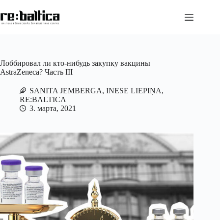
Перейти
к
сути
Лоббировал ли кто-нибудь закупку вакцины
AstraZeneca? Часть III
SANITA JEMBERGA, INESE LIEPIŅA,
RE:BALTICA
3. марта, 2021