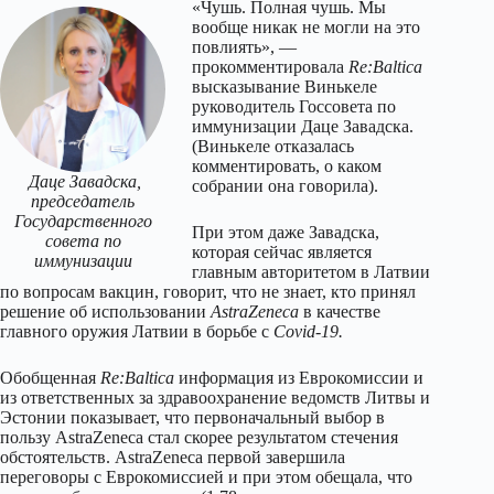
«Чушь. Полная чушь. Мы
вообще никак не могли на это
повлиять», —
прокомментировала
Re:Baltica
высказывание Винькеле
руководитель Госсовета по
иммунизации Даце Завадска.
(Винькеле отказалась
комментировать, о каком
Даце Завадска,
собрании она говорила).
председатель
Государственного
При этом даже Завадска,
совета по
которая сейчас является
иммунизации
главным авторитетом в Латвии
по вопросам вакцин, говорит, что не знает, кто принял
решение об использовании
AstraZeneca
в качестве
главного оружия Латвии в борьбе с
Covid-19.
Обобщенная
Re:Baltica
информация из Еврокомиссии и
из ответственных за здравоохранение ведомств Литвы и
Эстонии показывает, что первоначальный выбор в
пользу AstraZeneca стал скорее результатом стечения
обстоятельств. AstraZeneca первой завершила
переговоры с Еврокомиссией и при этом обещала, что