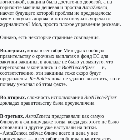
логистикой, вакцина была достаточно дорогой, а на
горизонте маячила дешевая и простая
AstraZeneca,
насчет будущего которой проблем не предвиделось:
зачем покупать дороже и потом получать упреки от
журналистов? Мол, просто плохое управление рисками.
Однако, есть некоторые странные совпадения.
Во-первых,
когда в сентябре Минздрав сообщал
правительству о срочных выплатах в фонд ЕС для
закупки вакцины, в докладе не было упомянуто, что
переговоры закончились и с
BioNTech/Pfizer
— и,
соответственно, эти вакцины тоже скоро будут
предложены.
Re:Baltica
пока не удалось выяснить, кто и
почему умолчал об этом факте.
Во-вторых,
сложность использования
BioNTech/Pfizer
докладах правительству была преувеличена.
В-третьих,
AstraZeneca
представляли как самую
близкую к финишу даже тогда, когда для этого не было
оснований и другие уже наступали на пятки.
«AstraZeneca сейчас ближе всего и цена у нее
наилучшая», — в сентябре сообщила правительству