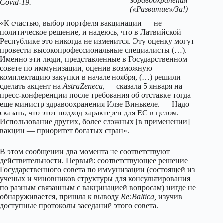
здравоохранения
Covid-19.
(«Развитие»/За!)
«К счастью, выбор портфеля вакцинации — не
политическое решение, и надеюсь, что в Латвийской
Республике это никогда не изменится. Эту оценку могут
провести высокопрофессиональные специалисты (…).
Именно эти люди, представленные в Государственном
совете по иммунизации, оценив возможную
комплектацию закупки в начале ноября, (…) решили
сделать акцент на
AstraZeneca,
— сказала 5 января на
пресс-конференции после требования об отставке тогда
еще министр здравоохранения Илзе Винькеле. — Надо
сказать, что этот подход характерен для ЕС в целом.
Использование других, более сложных [в применении]
вакцин — приоритет богатых стран».
В этом сообщении два момента не соответствуют
действительности. Первый: соответствующее решение
Государственного совета по иммунизации (состоящей из
ученых и чиновников структуры для консультирования
по разным связанным с вакцинацией вопросам) нигде не
обнаруживается, пришла к выводу
Re:Baltica,
изучив
доступные протоколы заседаний этого совета.