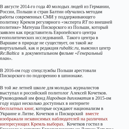
В августе 2014-го года 40 молодых людей из Германии,
России, Польши и стран Балтии обучались методам
работы современных СМИ у поддерживающего
политику Кремля регулярного «эксперта
RT
по внешней
политике» Матеуша Пискорского из Польши, который
заявлен как представитель Европейского центра
геополитических исследований. Такого центра в
Варшаве в природе не существует, он такой же
виртуальный, как и редакция
rubaltic.ru,
выяснил центр
Re:Baltica
в документальном фильме «
Генеральный
план»
.
В 2016-ом году спецслужбы Польши арестовали
Пискорского по подозрению в шпионаже.
В той же летней школе для молодых журналистов
выступал и российский политолог Алексей Кочетков.
Руководимый им фонд
Народная дипломатия
в 2015-ом
году издал несколько доступных в интернете
бесплатных книг
, которые осуждают национализм в
Украине и Литве. Кочетков и Пискорский
вместе
изображали независимых наблюдателей на различных
интересующих Кремль выборах.
Кочетков гостил в