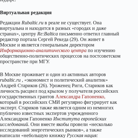
Виртуальная редакция
Редакции
Rubaltic.ru
в реале не существует. Она
виртуальна и находится в разных «городах и даже
странах», центру
Re:Baltica
письменно ответил главный
редактор портала Сергей Рекеда (29). Он живет в
Москве и является генеральным директором
Информационно-аналитического центра
по изучению
общественно-политических процессов на постсоветском
пространстве при МГУ.
В Москве проживает и один из активных авторов
rubaltic.ru
, «экономист и политический аналитик»
Андрей Стариков (26). Уроженец Риги, Стариков как
личность расцвел под крылом у получателя российских
государственных грантов
Александра Гапоненко,
который в российских СМИ регулярно фигурирует как
эксперт. Стариков также является одним из немногих
публично известных экспертов учрежденного
Александром Гапоненко
Института европейских
исследований
. Они вместе якобы провели «несколько
исследований энергетических рынков», а также
написали «небольшую книжку
Русская нация: