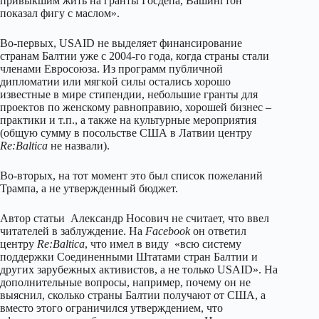
привыкшим жить на гранты Госдепа, Вашингтон
показал фигу с маслом».
Во-первых, USAID не выделяет финансирование
странам Балтии уже с 2004-го года, когда страны стали
членами Евросоюза. Из программ публичной
дипломатии или мягкой силы остались хорошо
известные в мире стипендии, небольшие гранты для
проектов по женскому равноправию, хорошей бизнес –
практики и т.п., а также на культурные мероприятия
(общую сумму в посольстве США в Латвии центру
Re:Baltica
не назвали).
Во-вторых, на тот момент это был список пожеланий
Трампа, а не утвержденный бюджет.
Автор статьи Александр Носович не считает, что ввел
читателей в заблуждение. На
Facebook
он ответил
центру
Re:Baltica
, что имел в виду «всю систему
поддержки Соединенными Штатами стран Балтии и
других зарубежных активистов, а не только USAID». На
дополнительные вопросы, например, почему он не
выяснил, сколько страны Балтии получают от США, а
вместо этого ограничился утверждением, что