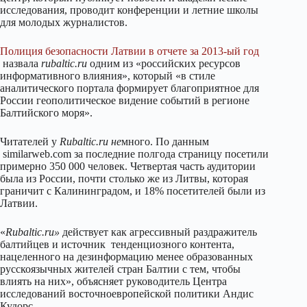
исследования, проводит конференции и летние школы
для молодых журналистов.
Полиция безопасности Латвии в отчете за 2013-ый год
назвала
rubaltic.ru
одним из «российских ресурсов
информативного влияния», который «в стиле
аналитического портала формирует благоприятное для
России геополитическое видение событий в регионе
Балтийского моря».
Читателей у
Rubaltic.ru не
много. По данным
similarweb.com за последние полгода страницу посетили
примерно 350 000 человек. Четвертая часть аудитории
была из России, почти столько же из Литвы, которая
граничит с Калининградом, и 18% посетителей были из
Латвии.
«
Rubaltic.ru»
действует как агрессивный раздражитель
балтийцев и источник тенденциозного контента,
нацеленного на дезинформацию менее образованных
русскоязычных жителей стран Балтии с тем, чтобы
влиять на них», объясняет руководитель Центра
исследований восточноевропейской политики Андис
Кудорс.