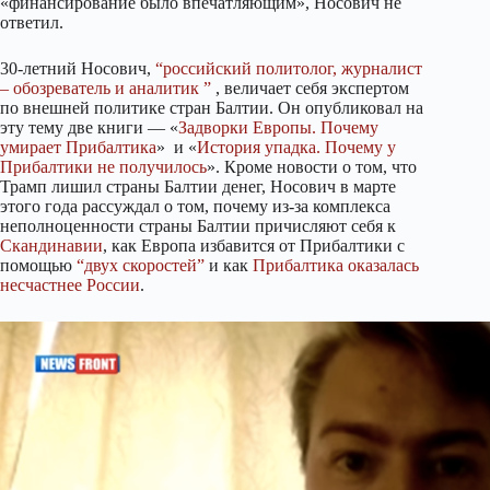
«финансирование было впечатляющим», Носович не
ответил.
30-летний Носович,
“российский политолог, журналист
– обозреватель и аналитик ”
, величает себя экспертом
по внешней политике стран Балтии. Он опубликовал на
эту тему две книги — «
Задворки Европы. Почему
умирает Прибалтика
» и «
История упадка. Почему у
Прибалтики не получилось
». Кроме новости о том, что
Трамп лишил страны Балтии денег, Носович в марте
этого года рассуждал о том, почему из-за комплекса
неполноценности страны Балтии причисляют себя к
Скандинавии
, как Европа избавится от Прибалтики с
помощью
“двух скоростей”
и как
Прибалтика оказалась
несчастнее России
.