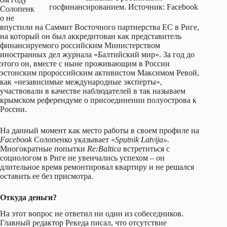
госфинансированием. Источник: Facebook
Солопенк
о не
впустили на Саммит Восточного партнерства ЕС в Риге,
на который он был аккредитован как представитель
финансируемого российским Министерством
иностранных дел журнала «Балтийский мир». За год до
этого он, вместе с ныне проживающим в России
эстонским пророссийским активистом Максимом Ревой,
как «независимые международные эксперты»,
участвовали в качестве наблюдателей в так называем
крымском референдуме о присоединении полуострова к
России.
На данный момент как место работы в своем профиле на
Facebook
Солопенко указывает «
Sputnik Latvija».
Многократные попытки
Re:Baltica
встретиться с
социологом в Риге не увенчались успехом – он
длительное время ремонтировал квартиру и не решался
оставить ее без присмотра.
Откуда деньги?
На этот вопрос не ответил ни один из собеседников.
Главный редактор Рекеда писал, что отсутствие