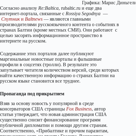
Графика: Марис Диньгели
Согласно анализу
Re:Baltica
, rubaltic.ru и еще два
интернет-портала, связанные с
Rossiya Segodnya
—
Спутник
и
Baltnews
— являются главными
производителями русскоязычного контента о событиях в
странах Балтии (кроме местных СМИ). Они работают с
целью засорять информационное пространство в
интернете на русском.
Содержание этих порталов далее публикуют
маргинальные новостные порталы и фальшивые
профили в соцсетях (тролли). В результате это
запутывает читателя количеством версий, среди которых
найти качественную информацию о странах Балтии на
русском языке становится все труднее.
Пропаганда под прикрытием
Взяв за основу новость у популярной в среде
консерваторов США страницы
Fox Business
, автор
статьи утверждает, что новая администрация США
существенно снизит финансирование программ
публичной дипломатии и помощи другим странам.
Соответственно, «Прибалтике и прочим паразитам,