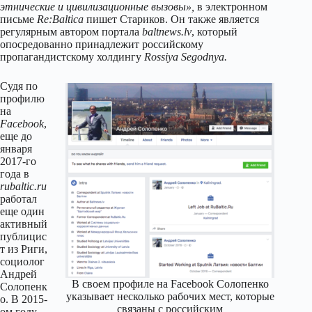
этнические и цивилизационные вызовы»,
в электронном
письме
Re:Baltica
пишет Стариков. Он также является
регулярным автором портала
baltnews.lv
, который
опосредованно принадлежит российскому
пропагандистскому холдингу
Rossiya Segodnya.
Судя по
профилю
на
Facebook
,
еще до
января
2017-го
года в
rubaltic.ru
работал
еще один
активный
публицис
т из Риги,
социолог
Андрей
В своем профиле на Facebook Солопенко
Солопенк
указывает несколько рабочих мест, которые
о. В 2015-
связаны с российским
ом году