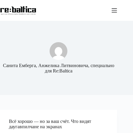
Перейти
к
сути
Санита Емберга, Анжелика Литвиновича, специально
для Re:Baltica
Всё хорошо — но за ваш счёт. Что видят
даугавпилчане на экранах