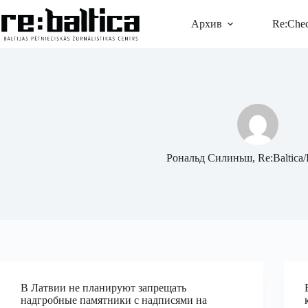
Перейти
к
Архив
Re:Che
сути
Рональд Силиньш, Re:Baltica
В Латвии не планируют запрещать
надгробные памятники с надписями на