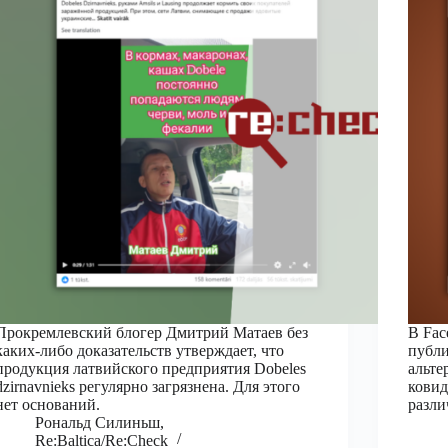
Прокремлевский блогер Дмитрий Матаев без
В Fac
каких-либо доказательств утверждает, что
публи
продукция латвийского предприятия Dobeles
альте
dzirnavnieks регулярно загрязнена. Для этого
ковид
нет оснований.
разли
Рональд Силиньш,
Re:Baltica/Re:Check