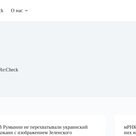
ck
О нас
/Re:Check
В Румынии не перехватывали украинский
мРНК-
кокаин с изображением Зеленского
них н