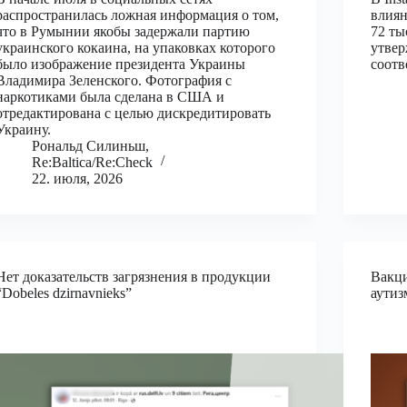
распространилась ложная информация о том,
влиян
что в Румынии якобы задержали партию
72 ты
украинского кокаина, на упаковках которого
утвер
было изображение президента Украины
соотв
Владимира Зеленского. Фотография с
наркотиками была сделана в США и
отредактирована с целью дискредитировать
Украину.
Рональд Силиньш,
Re:Baltica/Re:Check
22. июля, 2026
Нет доказательств загрязнения в продукции
Вакци
“Dobeles dzirnavnieks”
аутиз