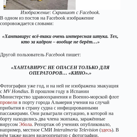
Изображение: Скриншот с Facebook.
В одном из постов на Facebook изображение
сопровождается словами:
«Хантавирус всё-таки очень интересная штука. Тех,
кто за кадром – вообще не берёт…»
Другой пользователь
Facebook
пишет:
«ХАНТАВИРУС НЕ ОПАСЕН ТОЛЬКО ДЛЯ
ОПЕРАТОРОВ… «КИНО».»
Фотографии уже год, и на ней не изображена эвакуация
с
MV Hondius
. В прошлом году в Испании
Министерство здравоохранения и Военно-морской флот
провели
в порту города Альмерия учения на случай
прибытия в страну судна с инфицированными
пассажирами. Они разыграли ситуацию, в которой на
борту находились два члена экипажа, заражённые
вирусом
Эбола
. Репортаж об учениях опубликовало,
например, местное СМИ
Interalmeria Television
(
здесь
). В
нём также виден видеооператор с фотографии.