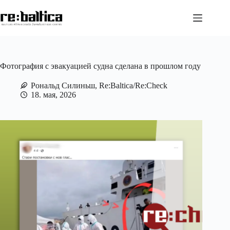
Перейти
к
сути
Фотография с эвакуацией судна сделана в прошлом году
Рональд Силиньш, Re:Baltica/Re:Check
18. мая, 2026