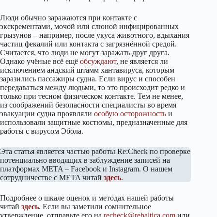
Люди обычно заражаются при контакте с
экскрементами, мочой или слюной инфицированных
грызунов – например, после укуса животного, вдыхания
частиц фекалий или контакта с загрязнённой средой.
Считается, что люди не могут заражать друг друга.
Однако учёные всё ещё
обсуждают
, не является ли
исключением андский штамм хантавируса, которым
заразились пассажиры судна. Если вирус и способен
передаваться между людьми, то это происходит редко и
только при тесном физическом контакте. Тем не менее,
из соображений безопасности специалисты во время
эвакуации судна проявляли
особую осторожность
и
использовали защитные костюмы, предназначенные для
работы с вирусом Эбола.
Эта статья является частью работы Re:Check по проверке
потенциально вводящих в заблуждение записей на
платформах META – Facebook и Instagram. О нашем
сотрудничестве с META читай
здесь
.
Подробнее о шкале оценок и методах нашей работы
читай
здесь
. Если вы заметили сомнительное
утверждение, отправьте его на
recheck@rebaltica.com
или