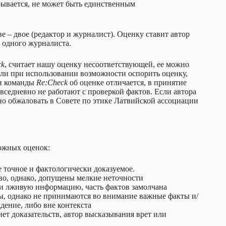
крывается, не может быть единственным
е – двое (редактор и журналист). Оценку ставит автор
е одного журналиста.
ck
, считает нашу оценку несоответствующей, ее можно
 или при использовании возможности оспорить оценку,
 и команды
Re:Check
об оценке отличается, в принятие
овседневно не работают с проверкой фактов. Если автора
но обжаловать в Совете по этике Латвийской ассоциации
ожных оценок:
 точное и фактологически доказуемое.
о, однако, допущены мелкие неточности
и лживую информацию, часть фактов замолчана
, однако не принимаются во внимание важные факты и/
дение, либо вне контекста
нет доказательств, автор высказывания врет или