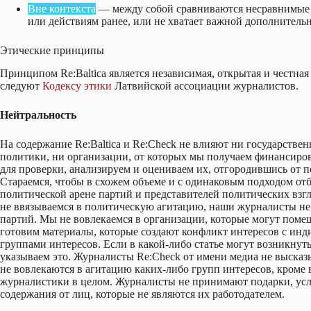
Вне контекста
— между собой сравниваются несравнимые 
или действиям ранее, или не хватает важной дополнител
Этические принципы
Принципом Re:Baltica является независимая, открытая и честная
следуют
Кодексу этики
Латвийской ассоциации журналистов.
Нейтральность
На содержание Re:Baltica и Re:Check не влияют ни государстве
политики, ни организации, от которых мы получаем финансиро
для проверки, анализируем и оцениваем их, отгородившись от п
Стараемся, чтобы в схожем объеме и с одинаковым подходом от
политической арене партий и представителей политических взг
не ввязываемся в политическую агитацию, наши журналисты не
партий. Мы не вовлекаемся в организации, которые могут поме
готовим материалы, которые создают конфликт интересов с ин
группами интересов. Если в какой-либо статье могут возникнут
указываем это. Журналисты Re:Check от имени медиа не выска
не вовлекаются в агитацию каких-либо групп интересов, кроме 
журналистики в целом. Журналисты не принимают подарки, услуг
содержания от лиц, которые не являются их работодателем.