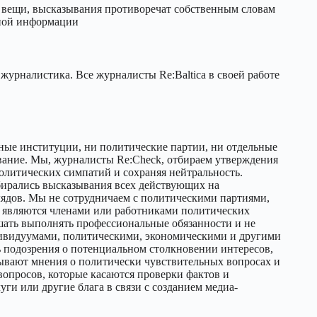
вещи, высказывания противоречат собственным словам
ьной информации
 журналистика. Все журналисты Re:Baltica в своей работе
нные институции, ни политические партии, ни отдельные
вание. Мы, журналисты Re:Check, отбираем утверждения
олитических симпатий и сохраняя нейтральность.
бирались высказывания всех действующих на
лядов. Мы не сотрудничаем с политическими партиями,
 являются членами или работниками политических
шать выполнять профессиональные обязанности и не
дивидуумами, политическими, экономическими и другими
ь подозрения о потенциальном столкновении интересов,
зывают мнения о политически чувствительных вопросах и
вопросов, которые касаются проверки фактов и
и или другие блага в связи с созданием медиа-