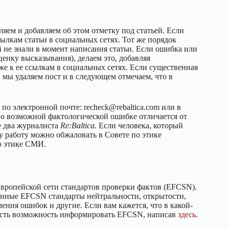
яем и добавляем об этом отметку под статьей. Если
ылкам статьи в социальных сетях. Тот же порядок
 не знали в момент написания статьи. Если ошибка или
ценку высказывания), делаем это, добавляя
кже к ее ссылкам в социальных сетях. Если существенная
 мы удаляем пост и в следующем отмечаем, что в
по электронной почте: recheck@rebaltica.com или в
, о возможной фактологической ошибке отличается от
е два журналиста
Re:Baltica
. Если человека, который
у работу можно обжаловать в Совете по этике
о этике СМИ.
Европейской сети стандартов проверки фактов (EFCSN).
енные EFCSN стандарты нейтральности, открытости,
ния ошибок и другие. Если вам кажется, что в какой-
 есть возможность информировать EFCSN, написав
здесь
.