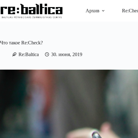
Перейти
к
Архив
Re:Che
сути
Что такое Re:Check?
Re:Baltica
30. июня, 2019