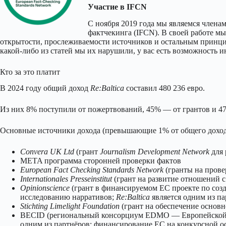
Участие в IFCN
С ноября 2019 года мы являемся член
фактчекинга (IFCN). В своей работе м
открытости, прослеживаемости источников и остальным принцип
какой-либо из статей мы их нарушили, у вас есть возможность
Кто за это платит
В 2024 году общий доход
Re:Baltica
составил 480 236 евро.
Из них 8% поступили от пожертвований, 45% — от грантов и 47
Основные источники дохода (превышающие 1% от общего доход
Convera UK Ltd
(грант
Journalism Development Network
для 
META программа сторонней проверки фактов
European Fact Checking Standards Network
(гранты на прове
Internationales Presseinstitut
(грант на развитие отношений 
Opinionscience
(грант в финансируемом ЕС проекте по соз
исследованию нарративов;
Re:Baltica
является одним из па
Stichting Limelight Foundation
(грант на обеспечение основн
BECID (региональный консорциум EDMO — Европейской 
одним из партнёров; финансирование ЕС на конкурсной о