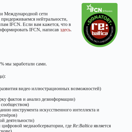
ами Международной сети
ы придерживаемся нейтральности,
ам IFCN. Если вам кажется, что в
 информировать IFCN, написав
здесь
.
% мы заработали сами.
а):
развития видео иллюстрационных возможностей)
рку фактов и анализ дезинформации)
с сообществом)
данию инструмента искусственного интеллекта и
ртнёров)
ой деятельности)
цифровой медиаобсерватории, где
Re:Baltica
является
снове)