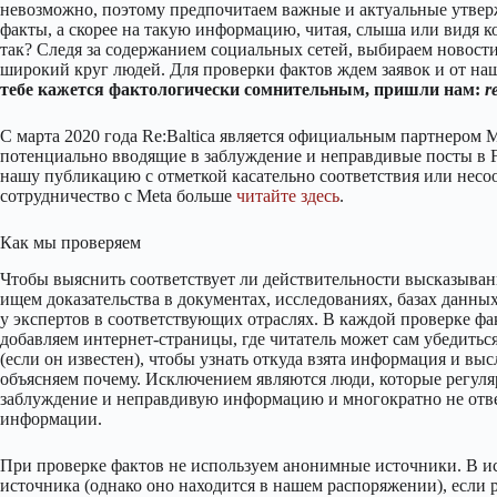
невозможно, поэтому предпочитаем важные и актуальные утве
факты, а скорее на такую информацию, читая, слыша или видя к
так? Следя за содержанием социальных сетей, выбираем новости
широкий круг людей. Для проверки фактов ждем заявок и от на
тебе кажется фактологически сомнительным, пришли нам:
r
С марта 2020 года Re:Baltica является официальным партнером M
потенциально вводящие в заблуждение и неправдивые посты в Fa
нашу публикацию с отметкой касательно соответствия или нес
сотрудничество с Meta больше
читайте здесь
.
Как мы проверяем
Чтобы выяснить соответствует ли действительности высказыван
ищем доказательства в документах, исследованиях, базах данн
у экспертов в соответствующих отраслях. В каждой проверке фа
добавляем интернет-страницы, где читатель может сам убедиться
(если он известен), чтобы узнать откуда взята информация и выс
объясняем почему. Исключением являются люди, которые регул
заблуждение и неправдивую информацию и многократно не отве
информации.
При проверке фактов не используем анонимные источники. В ис
источника (однако оно находится в нашем распоряжении), если 