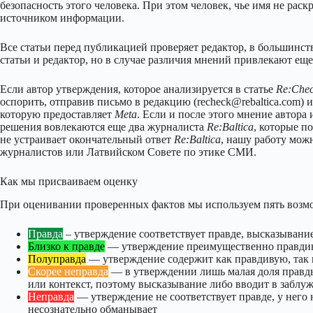
безопасность этого человека. При этом человек, чье имя не рас
источником информации.
Все статьи перед публикацией проверяет редактор, в большинств
статьи и редактор, но в случае различия мнений привлекают ещ
Если автор утверждения, которое анализируется в статье
Re:Che
оспорить, отправив письмо в редакцию (recheck@rebaltica.com)
которую предоставляет
Meta
. Если и после этого мнение автора
решения вовлекаются еще два журналиста
Re:Baltica
, которые п
не устраивает окончательный ответ
Re:Baltica
, нашу работу мож
журналистов или Латвийском Совете по этике СМИ.
Как мы присваиваем оценку
При оценивании проверенных фактов мы используем пять возм
Правда
– утверждение соответствует правде, высказывание
Близко к правде
— утверждение преимущественно правдив
Полуправда
— утверждение содержит как правдивую, так 
Скорее неправда
— в утверждении лишь малая доля правды
или контекст, поэтому высказывание либо вводит в заблуж
Неправда
— утверждение не соответствует правде, у него 
несознательно обманывает