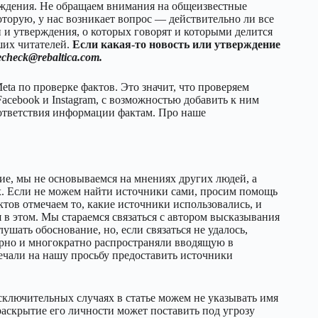
рждения. Не обращаем внимания на общеизвестные
оторую, у нас возникает вопрос — действительно ли все
 и утверждения, о которых говорят и которыми делится
ших читателей.
Если какая-то новость или утверждение
echeck@rebaltica.com.
eta по проверке фактов. Это значит, что проверяем
cebook и Instagram, с возможностью добавить к ним
оответствия информации фактам. Про наше
ие, мы не основываемся на мнениях других людей, а
ых. Если не можем найти источники сами, просим помощь
ктов отмечаем то, какие источники использовались, и
 в этом. Мы стараемся связаться с автором высказывания
лушать обоснование, но, если связаться не удалось,
ярно и многократно распространяли вводящую в
чали на нашу просьбу предоставить источники
ключительных случаях в статье можем не указывать имя
раскрытие его личности может поставить под угрозу