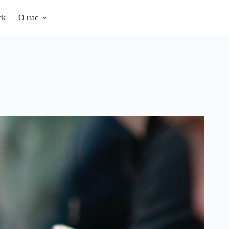
ck
О нас