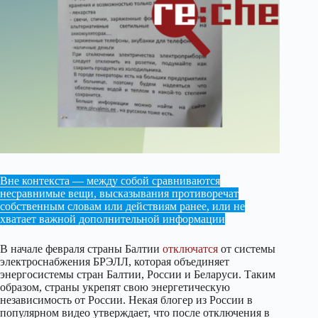
Вне контекста — между собой сравниваются
несравнимые вещи, высказывания противоречат
собственным словам или действиям ранее, или не
хватает важной дополнительной информации
В начале февраля страны Балтии
отключатся
от системы
электроснабжения БРЭЛЛ, которая объединяет
энергосистемы стран Балтии, России и Беларуси. Таким
образом, страны укрепят свою энергетическую
независимость от России. Некая блогер из России в
популярном видео утверждает, что после отключения в