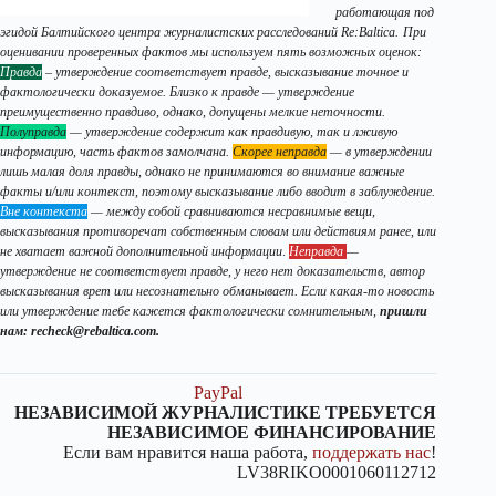
работающая под
эгидой Балтийского центра журналистских расследований Re:Baltica.
При
оценивании проверенных фактов мы используем пять возможных оценок:
Правда
– утверждение соответствует правде, высказывание точное и
фактологически доказуемое. Близко к правде — утверждение
преимущественно правдиво, однако, допущены мелкие неточности.
Полуправда
— утверждение содержит как правдивую, так и лживую
информацию, часть фактов замолчана.
Скорее неправда
— в утверждении
лишь малая доля правды, однако не принимаются во внимание важные
факты и/или контекст, поэтому высказывание либо вводит в заблуждение.
Вне контекста
— между собой сравниваются несравнимые вещи,
высказывания противоречат собственным словам или действиям ранее, или
не хватает важной дополнительной информации
.
Неправда
—
утверждение не соответствует правде, у него нет доказательств, автор
высказывания врет или несознательно обманывает. Если какая-то новость
или утверждение тебе кажется фактологически сомнительным,
пришли
нам: recheck@rebaltica.com.
PayPal
НЕЗАВИСИМОЙ ЖУРНАЛИСТИКЕ ТРЕБУЕТСЯ
НЕЗАВИСИМОЕ ФИНАНСИРОВАНИЕ
Если вам нравится наша работа,
поддержать нас
!
LV38RIKO0001060112712