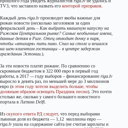
прошлого года увидеть журналистов
riga.lv
не удалось и
TV3, что заставило назвать его
конторой призраков.
Каждый день
riga.lv
производит якобы важные для
рижан новости (несколько заголовков за один
февральский день –
Как выбрать квашеную капусту на
Рижском Центральном рынке? Самые необычные имена,
данные детям в Риге. Отец отводит дочку в парк,
чтобы «втихаря» пить пиво. Спал на столе и вешался
на шею клиентам гостиницы – в центре задержан
гражданин Эстонии.
).
За эти новости платят рижане. По сравнению со
скромным бюджетом в 322 000 евро в первый год
работы, в 2017 –- году выборов – финансирование
riga.lv
выросло в девять раз, по меньшей мере до 3 миллионов
евро (
в этом году хотели выделить больше, чтобы
должным образом освещать Праздник песни
). Это почти
столько же, сколько у самого большого новостного
портала в Латвии
Delfi
.
Из
скупого ответа РД следует
, что перед выборами
львиная доля из бюджета — 1,12 миллиона евро —
riga.lv
ушла на содержание сайта (не считая зарплаты и