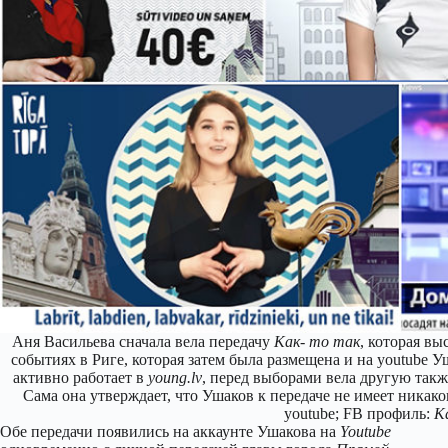
Аня Васильева сначала вела передачу
Как- то так
, которая вы
событиях в Риге, которая затем была размещена и на youtube У
активно работает в
young.lv
, перед выборами вела другую такж
Сама она утверждает, что Ушаков к передаче не имеет никак
youtube; FB профиль:
К
Обе передачи появились на аккаунте Ушакова на
Youtube