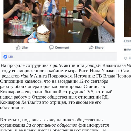
На профиле сотрудника
riga.lv
, активиста
young.lv
Владислава Че
году ест мороженное в кабинете мэра Риги Нила Ушакова. Сам
редактор
riga.lv
Анита Покровская. Источник: FB Влада Чернова,
Оппозиции казалось, что на заседании 12-го сентября
работу обоих операторов координировал Станислав
Кокшаров – еще один бывший сотрудник TV5, который
нашел работу в Отделе общественных отношений РД.
Кокшаров
Re:Baltica
это отрицал, это якобы не его
обязанность.
В третьих, подавшая заявку на пикет общественная
организация
За спортивное общество
финансируется
думой, и ее члены иногда обеспечивают порядок – и