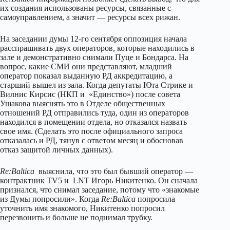
их создания использованы ресурсы, связанные с
самоуправлением, а значит — ресурсы всех рижан.
На заседании думы 12-го сентября оппозиция начала
расспрашивать двух операторов, которые находились в
зале и демонстративно снимали Пуце и Бондарса. На
вопрос, какие СМИ они представляют, младший
оператор показал выданную РД аккредитацию, а
старший вышел из зала. Когда депутаты Юта Стрике и
Вилнис Кирсис (НКП и «Единство») после совета
Ушакова выяснять это в Отделе общественных
отношений РД отправились туда, один из операторов
находился в помещении отдела, но отказался назвать
свое имя. (Сделать это после официального запроса
отказалась и РД, тянув с ответом месяц и обосновав
отказ защитой личных данных).
Re:Baltica
выяснила, что это был бывший оператор —
контрактник TV5 и LNT Игорь Никитенко. Он сначала
признался, что снимал заседание, потому что «знакомые
из Думы попросили». Когда
Re:Baltica
попросила
уточнить имя знакомого, Никитенко попросил
перезвонить и больше не поднимал трубку.