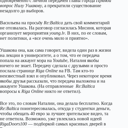
одновременно с личной передачей главы города
Прямой
вопрос Нилу Ушакову
, а прекратили существование
незадолго до выборов.
Васильева на просьбу
Re:Baltica
дать свой комментарий
не отозвалась. На разговор согласилась Мисиня, которая
организует мероприятия
young.lv
. В них, по ее словам,
нет политики, а «все очень мило и приятно».
Ушакова она, как сама говорит, видела один раз в жизни
на лекции в университете, а о том, что ее передача
попала на аккаунт мэра на
Youtube
, Наталия якобы
ничего не знает. Передачу сделала с друзьями и просто
послала странице
Riga Online
на FB. Там кто-то
неизвестный взял и опубликовал. Через некоторое время
якобы друзья рассказали, что передача выложена и на
аккаунте Ушакова. (На отправленные
Re:Baltica
вопросы к
Riga Online
никто не ответил).
Все это, по словам Наталии, она делала бесплатно. Когда
Re:Baltica
поинтересовалась, откуда у студентки деньги,
чтобы обещать 40 евро за лучшее зрительское видео, та
не ответила. Возможно, уже увлеклась новой идеей
RigaDoors100
— подборкой самых красивых дверей в