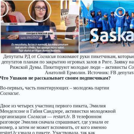
Депутаты РД от
Согласия
пожимают руки пикетчикам, которые
депутатов планам по закрытию игровых залов в Риге. Заявку н
Рижской Думы. Пикетируют молодые люди – активисты
Со
Анатолий Ермолин. Источник: FB депутат
Что Ушаков не рассказывает своим подписчикам?
Во-первых
,
часть пикетирующих – молодежь партии
Согласие
.
Двое из четырех участниц первого пикета, Эмилия
Менделсоне и Габия Сандлере, активистки молодежной
организации
Согласия
—
restart.lv
. В телефонном
разговоре Эмилия сначала спрашивает, где узнали ее
номер, а затем не может вспомнить, от кого именно
restart.lv
узнала о пикете. Участвовала, так как