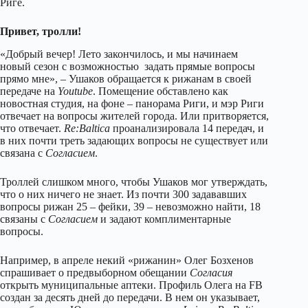
Риге.
Привет, тролли!
«Добрый вечер! Лето закончилось, и мы начинаем
новый сезон с возможностью задать прямые вопросы
прямо мне», – Ушаков обращается к рижанам в своей
передаче на
Youtube
. Помещение обставлено как
новостная студия, на фоне – панорама Риги, и мэр Риги
отвечает на вопросы жителей города. Или притворяется,
что отвечает.
Re:Baltica
проанализировала 14 передач, и
в них почти треть задающих вопросы не существует или
связана с
Согласием
.
Троллей слишком много, чтобы Ушаков мог утверждать,
что о них ничего не знает. Из почти 300 задававших
вопросы рижан 25 – фейки, 39 – невозможно найти, 18
связаны с
Согласием
и задают комплиментарные
вопросы.
Например, в апреле некий «рижанин» Олег Бозхенов
спрашивает о предвыборном обещании
Согласия
открыть муниципальные аптеки. Профиль Олега на FB
создан за десять дней до передачи. В нем он указывает,