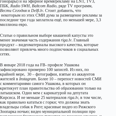
гонорары) и на эфирное время/рекламу на LNT, TV3,
ПБК,
Radio SWH
,
Baltcom Radio
, ряде TV программ,
Вести Сегодня
и
Delfi.lv
. Стоит добавить, что
некоторым из этих СМИ дума за размещение рекламы за
последние три года заплатила ещё, по меньшей мере, 3,3
миллиона евро.
Статьи о правильном выборе квашеной капусты это
менее значимая часть содержания
riga.lv
. Главный
продукт – видеоматериалы высокого качества, которые
позволяют привлечь много подписчиков в социальных
сетях.
В январе 2018 годa на FB- профиле Ушакова
зафиксировано примерно 100 записей. Из них, по
крайней мере, 30 – фотографии, взятые из аккаунтов
жителей в
Instagram
. Более 10 – перепост новостей СМИ
с комментариями самого Ушакова, в которых он
критикует план правительства об образовании только на
латышском. Один мем с карикатурой на депутата
Кирсиса. И не меньше 25 материалов
riga.lv
, в том числе,
как правильно кататься с горки; что должны знать
владельцы собак в Риге; красивые видео из Рижского
Зоопарка ночью; видео муниципальной полиции про