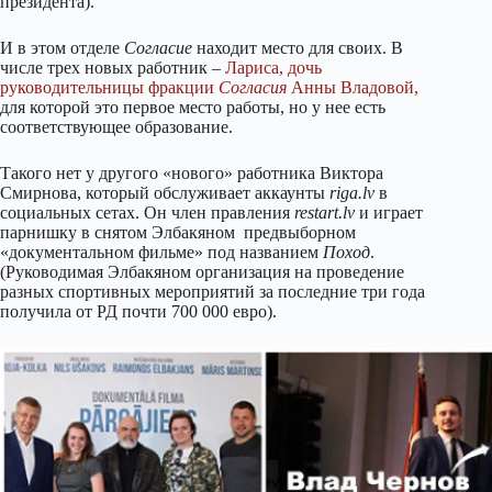
президента).
И в этом отделе
Согласие
находит место для своих. В
числе трех новых работник –
Лариса, дочь
руководительницы фракции
Согласия
Анны Владовой,
для которой это первое место работы, но у нее есть
соответствующее образование.
Такого нет у другого «нового» работника Виктора
Смирнова, который обслуживает аккаунты
riga.lv
в
социальных сетах. Он член правления
restart.lv
и играет
парнишку в снятом Элбакяном предвыборном
«документальном фильме» под названием
Поход
.
(Руководимая Элбакяном организация на проведение
разных спортивных мероприятий за последние три года
получила от РД почти 700 000 евро).