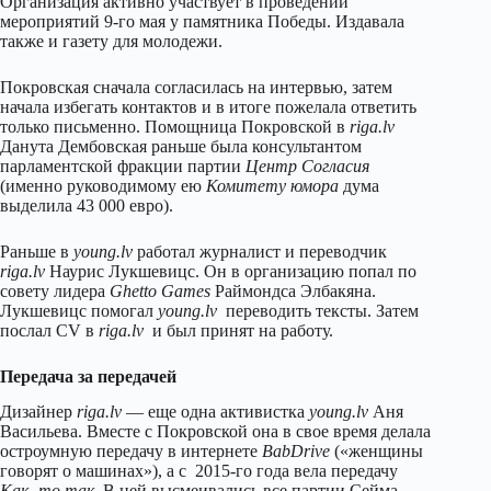
Организация активно участвует в проведении
мероприятий 9-го мая у памятника Победы. Издавала
также и газету для молодежи.
Покровская сначала согласилась на интервью, затем
начала избегать контактов и в итоге пожелала ответить
только письменно. Помощница Покровской в
riga.lv
Данута Дембовская раньше была консультантом
парламентской фракции партии
Центр Согласия
(именно руководимому ею
Комитету юмора
дума
выделила 43 000 евро).
Раньше в
young.lv
работал журналист и переводчик
riga.lv
Наурис Лукшевицс. Он в организацию попал по
совету лидера
Ghetto Games
Раймондса Элбакяна.
Лукшевицс помогал
young.lv
переводить тексты. Затем
послал CV в
riga.lv
и был принят на работу.
Передача за передачей
Дизайнер
riga.lv
— еще одна активистка
young.lv
Аня
Васильева. Вместе с Покровской она в свое время делала
остроумную передачу в интернете
BabDrive
(«женщины
говорят о машинах»), а с 2015-го года вела передачу
Как- то так
. В ней высмеивались все партии Сейма,