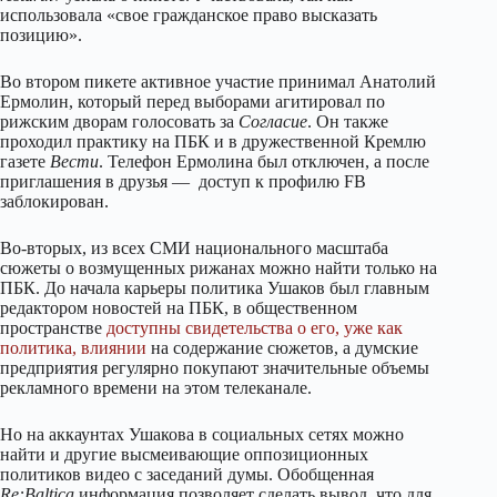
использовала «свое гражданское право высказать
позицию».
Во втором пикете активное участие принимал Анатолий
Ермолин, который перед выборами агитировал по
рижским дворам голосовать за
Согласие
. Он также
проходил практику на ПБК и в дружественной Кремлю
газете
Вести
. Телефон Ермолина был отключен, а после
приглашения в друзья — доступ к профилю FB
заблокирован.
Во-вторых, из всех СМИ национального масштаба
сюжеты о возмущенных рижанах можно найти только на
ПБК. До начала карьеры политика Ушаков был главным
редактором новостей на ПБК, в общественном
пространстве
доступны свидетельства о его, уже как
политика, влиянии
на содержание сюжетов, а думские
предприятия регулярно покупают значительные объемы
рекламного времени на этом телеканале.
Но на аккаунтах Ушакова в социальных сетях можно
найти и другие высмеивающие оппозиционных
политиков видео с заседаний думы. Обобщенная
Re:Baltica
информация позволяет сделать вывод, что для