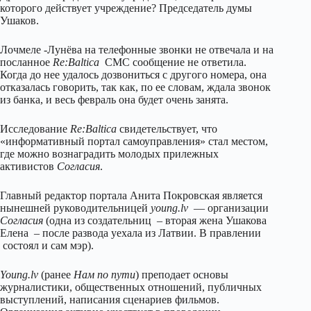
которого действует учреждение?
Председатель думы
Ушаков.
Лочмеле -Лунёва на телефонные звонки не отвечала и на
посланное
Re:Baltica
СМС сообщение не ответила.
Когда до нее удалось дозвониться с другого номера, она
отказалась говорить, так как, по ее словам, ждала звонок
из банка, и весь февраль она будет очень занята.
Исследование
Re:Baltica
свидетельствует, что
«информативный портал самоуправления» стал местом,
где можно вознаградить молодых прилежных
активистов
Согласия
.
Главный редактор портала Анита Покровская является
нынешней руководительницей
young.lv
— организации
Согласия
(одна из создательниц – вторая жена Ушакова
Елена – после развода уехала из Латвии. В правлении
состоял и сам мэр).
Young.lv
(ранее
Нам по пути
) преподает основы
журналистики, общественных отношений, публичных
выступлений, написания сценариев фильмов.