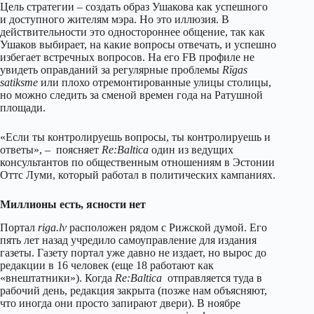
Цель стратегии – создать образ Ушакова как успешного
и доступного жителям мэра. Но это иллюзия. В
действительности это одностороннее общение, так как
Ушаков выбирает, на какие вопросы отвечать, и успешно
избегает встречных вопросов. На его FB профиле не
увидеть оправданий за регулярные проблемы
Rīgas
satiksme
или плохо отремонтированные улицы столицы,
но можно следить за сменой времен года на Ратушной
площади.
«Если ты контролируешь вопросы, ты контролируешь и
ответы», – поясняет
Re:Baltica
один из ведущих
консультантов по общественным отношениям в Эстонии
Оттс Луми, который работал в политических кампаниях.
Миллионы есть, ясности нет
Портал
riga.lv
расположен рядом с Рижской думой. Его
пять лет назад учредило самоуправление для издания
газеты. Газету портал уже давно не издает, но вырос до
редакции в 16 человек (еще 18 работают как
«внештатники»). Когда
Re:Baltica
отправляется туда в
рабочий день, редакция закрыта (позже нам объясняют,
что иногда они просто запирают двери). В ноябре