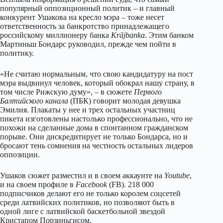
популярный оппозиционный политик – и главный
конкурент Ушакова на кресло мэра – тоже несет
ответственность за банкротство принадлежащего
российскому миллионеру банка
Krājbanka
. Этим банком
Мартиньш Бондарс руководил, прежде чем пойти в
политику.
«Не считаю нормальным, что свою кандидатуру на пост
мэра выдвинул человек, который обокрал нашу страну, в
том числе Рижскую думу», – в сюжете
Первого
Балтийского канала
(ПБК) говорит молодaя девушка
Эмилия. Плакаты у нее и трех остальных участниц
пикета изготовлены настолько профессионально, что не
похожи на сделанные дома в спонтанном гражданском
порыве. Они дискредитирует не только Бондарса, но и
бросают тень сомнения на честность остальных лидеров
оппозиции.
Ушаков сюжет разместил и в своем аккаунте на
Youtube
,
и на своем профиле в
Facebook
(FB). 218 000
подписчиков делают его не только королем соцсетей
среди латвийских политиков, но позволяют быть в
одной лиге с латвийской баскетбольной звездой
Кристапом Порзиньгисом.