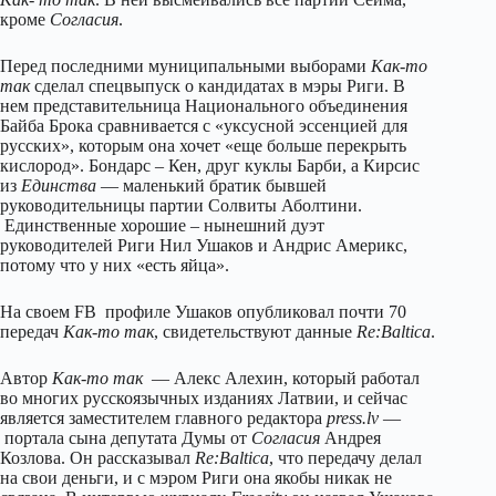
кроме
Согласия
.
Перед последними муниципальными выборами
Как-то
так
сделал спецвыпуск о кандидатах в мэры Риги. В
нем представительница Национального объединения
Байба Брока сравнивается с «уксусной эссенцией для
русских», которым она хочет «еще больше перекрыть
кислород». Бондарс – Кен, друг куклы Барби, а Кирсис
из
Единства
— маленький братик бывшей
руководительницы партии Солвиты Аболтини.
Единственные хорошие – нынешний дуэт
руководителей Риги Нил Ушаков и Андрис Америкс,
потому что у них «есть яйца».
На своем FB профиле Ушаков опубликовал почти 70
передач
Как-то так
, свидетельствуют данные
Re:Baltica
.
Автор
Как-то так
— Алекс Алехин, который работал
во многих русскоязычных изданиях Латвии, и сейчас
является заместителем главного редактора
press.lv
—
портала сына депутата Думы от
Согласия
Андрея
Козлова. Он рассказывал
Re:Baltica
, что передачу делал
на свои деньги, и с мэром Риги она якобы никак не