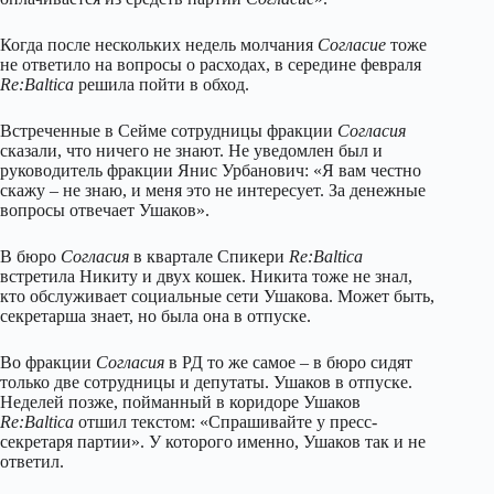
Когда после нескольких недель молчания
Согласие
тоже
не ответило на вопросы о расходах, в середине февраля
Re:Baltica
решилa пойти в обход.
Встреченные в Сейме сотрудницы фракции
Согласия
сказали, что ничего не знают. Не уведомлен был и
руководитель фракции Янис Урбанович: «Я вам честно
скажу – не знаю, и меня это не интересует. За денежные
вопросы отвечает Ушаков».
В бюро
Согласия
в квартале Спикери
Re:Baltica
встретила Никиту и двух кошек. Никита тоже не знал,
кто обслуживает социальные сети Ушакова. Может быть,
секретарша знает, но была она в отпуске.
Во фракции
Согласия
в РД то же самое – в бюро сидят
только две сотрудницы и депутаты. Ушаков в отпуске.
Неделей позже, пойманный в коридоре Ушаков
Re:Baltica
отшил текстом: «Спрашивайте у пресс-
секретаря партии». У которого именно, Ушаков так и не
ответил.