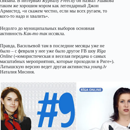
связана. В интервью журналу
Freecity
он назвал Ушакова
таким же хорошим мэром как легендарный Джон
Армистед, «и скажем честно, если мы всех ругаем, то
кого-то надо и хвалить».
Недолго до муниципальных выборов основная
активность
Как-то так
иссякла.
Правда, Васильевой там в последние месяцы уже не
было – с февраля у нее уже было другое FB шоу
Rīga
Online
(«юмористическая и веселая передача о самых
масштабных мероприятиях, которые проходили в Риге»).
Латышскую версию ведет другая активистка
young.lv
Наталия Мисиня.