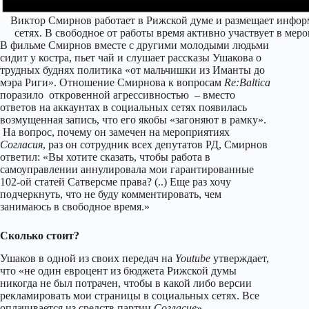
Виктор Смирнов работает в Рижской думе и размещает инфо
сетях. В свободное от работы время активно участвует в мер
В фильме Смирнов вместе с другими молодыми людьми
сидит у костра, пьет чай и слушает рассказы Ушакова о
трудных буднях политика «от мальчишки из Иманты до
мэра Риги». Отношение Смирнова к вопросам
Re:Baltica
поразило откровенной агрессивностью – вместо
ответов на аккаунтах в социальных сетях появилась
возмущенная запись, что его якобы «загоняют в рамку».
На вопрос, почему он замечен на мероприятиях
Согласия
, раз он сотрудник всех депутатов РД, Смирнов
ответил: «Вы хотите сказать, чтобы работа в
самоуправлении аннулировала мои гарантированные
102-ой статей Сатверсме права? (..) Еще раз хочу
подчеркнуть, что не буду комментировать, чем
занимаюсь в свободное время.»
Сколько стоит?
Ушаков в одной из своих передач на
Youtube
утверждает,
что «не один евроцент из бюджета Рижской думы
никогда не был потрачен, чтобы в какой либо версии
рекламировать мои страницы в социальных сетях. Все
оплачивается из средств партии
Согласие
».