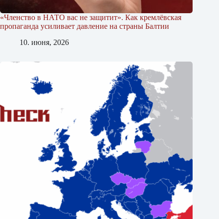
«Членство в НАТО вас не защитит». Как кремлёвская
пропаганда усиливает давление на страны Балтии
10. июня, 2026