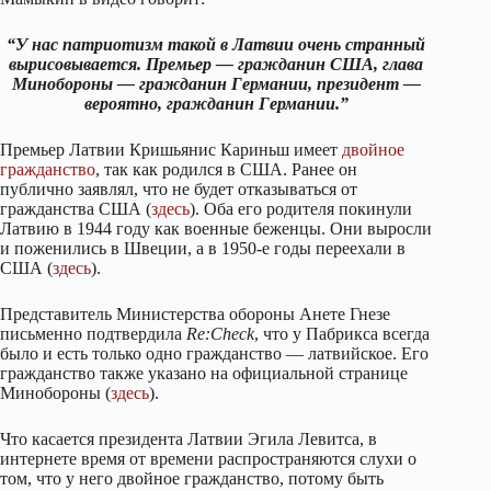
“У нас патриотизм такой в Латвии очень странный
вырисовывается. Премьер — гражданин США, глава
Минобороны — гражданин Германии, президент —
вероятно, гражданин Германии.”
Премьер Латвии Кришьянис Кариньш имеет
двойное
гражданство
, так как родился в США. Ранее он
публично заявлял, что не будет отказываться от
гражданства США (
здесь
). Оба его родителя покинули
Латвию в 1944 году как военные беженцы. Они выросли
и поженились в Швеции, а в 1950-е годы переехали в
США (
здесь
).
Представитель Министерства обороны Анете Гнезе
письменно подтвердила
Re:Check
, что у Пабрикса всегда
было и есть только одно гражданство — латвийское. Его
гражданство также указано на официальной странице
Минобороны (
здесь
).
Что касается президента Латвии Эгила Левитса, в
интернете время от времени распространяются слухи о
том, что у него двойное гражданство, потому быть