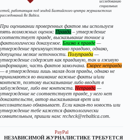
исследованию
социальных
сетей, работающая под эгидой Балтийского центра журналистских
расследований
Re:Baltica.
При оценивании проверенных фактов мы используем
пять возможных оценок:
Правда
– утверждение
соответствует правде, высказывание точное и
фактологически доказуемое.
Близко к правде
—
утверждение преимущественно правдиво, однако,
допущены мелкие неточности.
Полуправда
—
утверждение содержит как правдивую, так и лживую
информацию, часть фактов замолчана.
Скорее неправда
— в утверждении лишь малая доля правды, однако не
принимаются во внимание важные факты и/или
контекст, поэтому высказывание либо вводит в
заблуждение, либо вне контекста.
Неправда
—
утверждение не соответствует правде, у него нет
доказательств, автор высказывания врет или
несознательно обманывает. Если какая-то новость или
утверждение тебе кажется фактологически
сомнительным, пришли нам: recheck@rebaltica.com.
PayPal
НЕЗАВИСИМОЙ ЖУРНАЛИСТИКЕ ТРЕБУЕТСЯ