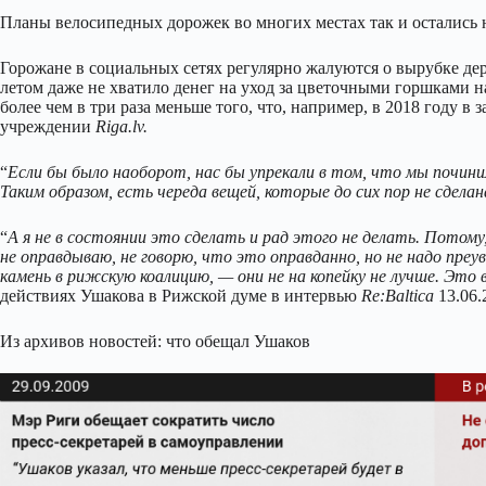
Планы велосипедных дорожек во многих местах так и остались н
Горожане в социальных сетях регулярно жалуются о вырубке дере
летом даже не хватило денег на уход за цветочными горшками на 
более чем в три раза меньше того, что, например, в 2018 году 
учреждении
Riga.lv.
“
Если бы было наоборот, нас бы упрекали в том, что мы почини
Таким образом, есть череда вещей, которые до сих пор не сделан
“
А я не в состоянии это сделать и рад этого не делать. Потому,
не оправдываю, не говорю, что это оправданно, но не надо пре
камень в рижскую коалицию, — они не на копейку не лучше. Это
действиях Ушакова в Рижской думе в интервью
Re:Baltica
13.06.
Из архивов новостей: что обещал Ушаков