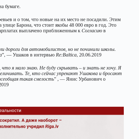
а бумаге.
вьев и о том, что новые на их место не посадили. Этим
улице Барона, что стоит якобы 48 000 евро в год. Это
в зарплатах выплачено приближенным к
Согласию
в
ли дороги для автомобилистов, но не починили школы.
а
”, — Ушаков в интервью
Re:Baltica
, 20.06.2019
 что я мало знаю. Не буду скрывать – и знать не хочу. Я
увеличивать. Те, кто сейчас упрекают Ушакова и бросают
 всеобщая такая смелость
” , — Янис Урбанович о
2019