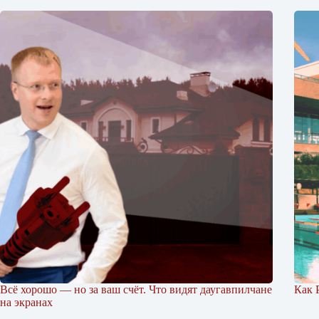
Всё хорошо — но за ваш счёт. Что видят даугавпилчане
Как 
на экранах