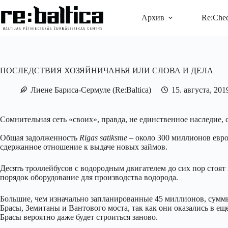
Перейти
к
Архив
Re:Che
сути
ПОСЛЕДСТВИЯ ХОЗЯЙНИЧАНЬЯ ИЛИ СЛОВА И ДЕЛА
Лиене Бариса-Сермуле (Re:Baltica)
15. августа, 201
Сомнительная сеть «своих», правда, не единственное наследие, 
Общая задолженность
Rīgas satiksme
– около 300 миллионов евро
сдержанное отношение к выдаче новых займов.
Десять троллейбусов с водородным двигателем до сих пор стоят 
порядок оборудование для производства водорода.
Большие, чем изначально запланированные 45 миллионов, суммы
Брасы, Земитаны и Вантового моста, так как они оказались в ещ
Брасы вероятно даже будет строиться заново.