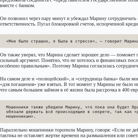
вместе с банком.
Он позвонил через пару минут и убеждал Марину сотрудничать 
ответственность. Пугал блокировкой счетов, испорченной кред
«Мне было страшно, я была в стрессе», — говорит Марин
Он также уверял, что Марина сделает хорошее дело — поможет
сильный аргумент. Понятно, что не хотелось и финансовых посл
особенно правильным». Поэтому Марина согласилась сотруднич
На самом деле и «полицейский», и «сотрудница банка» были м
«для погашения» уже взятых. В тот момент у Марины не было н
что самым большим займом в её жизни была рассрочка в 400 евр
Мошенники также убедили Марину, что пока она будет бра
обязали держать всё происходящее в секрете, так как «д
мошенникам».
Параллельно мошенники торопили Марину, говоря: «Если не дей
тактика не оставляет жертве времени на размышления или советы