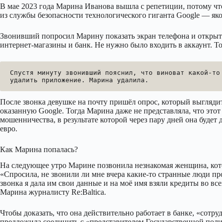
В мае 2023 года Марина Иванова вышла с репетиции, потому что 
из службы безопасности технологического гиганта Google — як
Звонивший попросил Марину показать экран телефона и открыть 
интернет-магазины и банк. Не нужно было входить в аккаунт. Т
Спустя минуту звонивший пояснил, что виноват какой-то 
удалить приложение. Марина удалила.
После звонка девушке на почту пришёл опрос, который выгляди
оказанную Google. Тогда Марина даже не представляла, что эт
мошенничества, в результате которой через пару дней она буде
евро.
Как Марина попалась?
На следующее утро Марине позвонила незнакомая женщина, кото
«Спросила, не звонили ли мне вчера какие-то странные люди про
звонка я дала им свои данные и на моё имя взяли кредиты во в
Марина журналисту Re:Baltica.
Чтобы доказать, что она действительно работает в банке, «сот
предложила соединить с «представителем Государственной пол