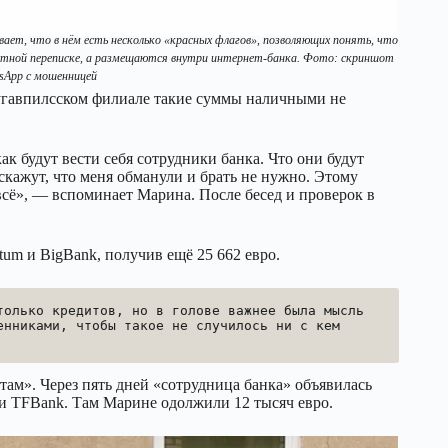
вает, что в нём есть несколько «красных флагов», позволяющих понять, что
астной переписке, а размещаются внутри интернет-банка. Фото: скриншот
tsApp с мошенницей
 даугавпилсском филиале такие суммы наличными не
ак будут вести себя сотрудники банка. Что они будут
 скажут, что меня обманули и брать не нужно. Этому
 всё», — вспоминает Марина. После бесед и проверок в
atum и BigBank, получив ещё 25 662 евро.
олько кредитов, но в голове важнее была мысль 
нниками, чтобы такое не случилось ни с кем 
там». Через пять дней «сотрудница банка» объявилась
ии TFBank. Там Марине одолжили 12 тысяч евро.