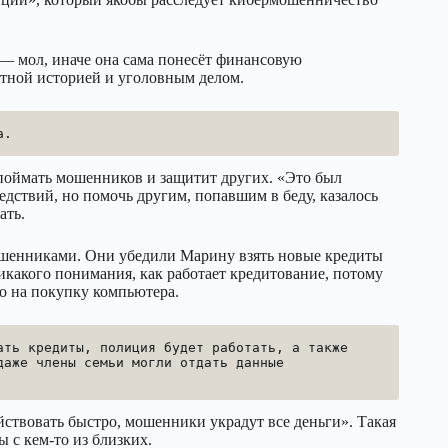
— мол, иначе она сама понесёт финансовую
итной историей и уголовным делом.
а.
 поймать мошенников и защитит других. «Это был
едствий, но помочь другим, попавшим в беду, казалось
ать.
ошенниками. Они убедили Марину взять новые кредиты
икакого понимания, как работает кредитование, потому
о на покупку компьютера.
ть кредиты, полиция будет работать, а также 
аже члены семьи могли отдать данные 
ствовать быстро, мошенники украдут все деньги». Такая
 с кем-то из близких.