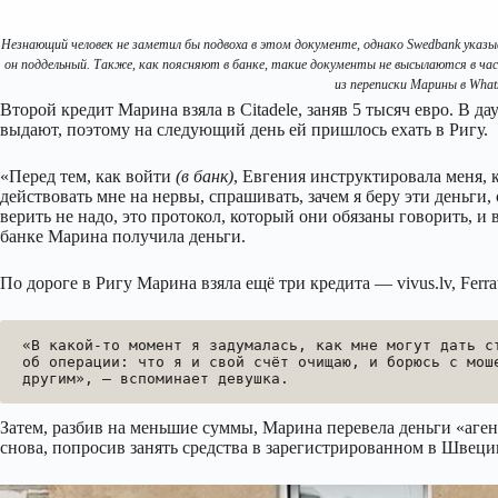
Незнающий человек не заметил бы подвоха в этом документе, однако Swedbank указы
он поддельный. Также, как поясняют в банке, такие документы не высылаются в ч
из переписки Марины в Wha
Второй кредит Марина взяла в Citadele, заняв 5 тысяч евро. В
выдают, поэтому на следующий день ей пришлось ехать в Ригу.
«Перед тем, как войти
(в банк)
, Евгения инструктировала меня, к
действовать мне на нервы, спрашивать, зачем я беру эти деньги,
верить не надо, это протокол, который они обязаны говорить, и
банке Марина получила деньги.
По дороге в Ригу Марина взяла ещё три кредита — vivus.lv, Ferr
«В какой-то момент я задумалась, как мне могут дать ст
об операции: что я и свой счёт очищаю, и борюсь с моше
другим», — вспоминает девушка.
Затем, разбив на меньшие суммы, Марина перевела деньги «аген
снова, попросив занять средства в зарегистрированном в Швец