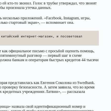
ей кто-то звонил. Голос в трубке утверждал, что звонят
обы произошла утечка данных.
несколько приложений. «Facebook, Instagram, игры,
олько стартовый экран», — вспоминает она.
китайский интернет-магазин, и посоветовал 
т как официальное письмо с просьбой оценить помощь,
от пятиминутный разговор — первый шаг в схеме
т должна банкам и операторам быстрых кредитов 44 тысячи
рая представилась как Евгения Соколова из Swedbank.
 проверку безопасности. А затем заявила, что во время
сех кредитных учреждениях Латвии», — рассказала
рудница» назвала свой идентификационный номер и
иции», который якобы расследует кибермошенничество