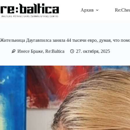
Перейти
к
Архив
Re:Che
сути
Жительница Даугавпилса заняла 44 тысячи евро, думая, что помо
Инесе Браже, Re:Baltica
27. октября, 2025