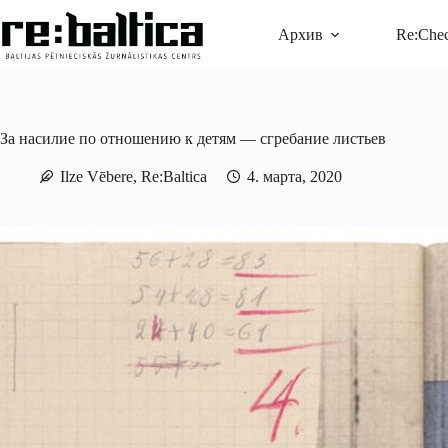
Перейти
к
Архив
Re:Che
сути
За насилие по отношению к детям — сгребание листьев
Ilze Vēbere, Re:Baltica
4. марта, 2020