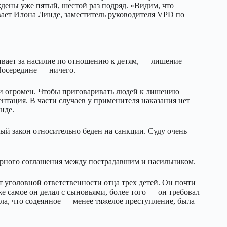
дены уже пятый, шестой раз подряд. «Видим, что
вает Илона Линде, заместитель руководителя VPD по
ивает за насилие по отношению к детям, — лишение
Посередине — ничего.
и огромен. Чтобы приговаривать людей к лишению
нтация. В части случаев у применителя наказания нет
нде.
ый закон относительно беден на санкции. Суду очень
ирного соглашения между пострадавшим и насильником.
т уголовной ответственности отца трех детей. Он почти
же самое он делал с сыновьями, более того — он требовал
ала, что содеянное — менее тяжелое преступление, была