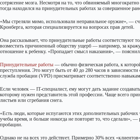
сотрясение мозга. Несмотря на то, что обвиняемый многократн
тогда находился на принудительных работах за совершенное ран
«Мы стреляли мимо, использовали неправильное оружие», — сч
Кронберга, которая специализируется на вопросах прав детей.
Она рассказывает, что принудительные работы соответствуют т
возместить причиненный обществу ущерб — например, за кражу 
отношение к ребенку. «Пропадает смысл наказания», — пояснил
Принудительные работы
— обычно физическая работа, к которо
преступления. Это могут быть от 40 до 280 часов в зависимост
служба пробации (VPD) присматривает соответственно навыкам
Если человек — IT-специалист, ему могут дать задание создават
которому нужен представитель этой профессии. Чаще всего пр
листьев или сгребания снега.
«Есть люди, которые испугаются этих дополнительных рабочих ча
учебы время, и больше никогда не повторят то, что сделали», —
пробации.
Однако не на всех это действует. Примерно 30% всех «клиенто