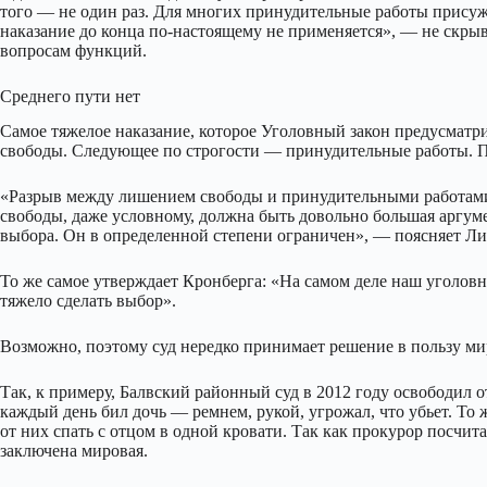
того — не один раз. Для многих принудительные работы присуж
наказание до конца по-настоящему не применяется», — не скры
вопросам функций.
Среднего пути нет
Самое тяжелое наказание, которое Уголовный закон предусматр
свободы. Следующее по строгости — принудительные работы. 
«Разрыв между лишением свободы и принудительными работам
свободы, даже условному, должна быть довольно большая аргуме
выбора. Он в определенной степени ограничен», — поясняет Ли
То же самое утверждает Кронберга: «На самом деле наш уголовн
тяжело сделать выбор».
Возможно, поэтому суд нередко принимает решение в пользу м
Так, к примеру, Балвский районный суд в 2012 году освободил о
каждый день бил дочь — ремнем, рукой, угрожал, что убьет. То 
от них спать с отцом в одной кровати. Так как прокурор посчит
заключена мировая.