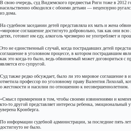
В свою очередь, суд Видземского предместья Риги тоже в 2012 
насильственно обходился с обоими детьми — нецензурно ругался
из дома.
На судебном заседании детей представляла их мать и жена обвин
«мировое соглашение достигнуто добровольно, так как они всю 
детях, готовит им еду, алкоголь чрезмерно не употребляет и пр
Это не единственный случай, когда пострадавших детей предста
соглашение в уголовном процессе, в котором пострадавшим явл
как это когда-то было, ведь обвиняемый может договориться с 
является его супругой.
Суд также редко обсуждает, было ли это мировое соглашение в и
отметила профессор по уголовному праву Валентия Лихолай, ко
о жестокости и насилии по отношению к несовершеннолетним.
«Смысл примирения в том, чтобы своими извинениями и компен
кто-то другой представляет интересы ребенка, эмоциональный 
уверена Кронберга.
По информации судебной администрации, за последние пять лет
достигнуто не было.