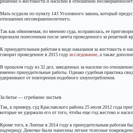
решение о жестокости и насилии в отношении несовершеннолет
Мать осудили по пункту 143 Уголовного закона, который предус
отношении несовершеннолетнего.
Так как обвиняемая, по мнению суда, исправилась, ее приговор
признали понесенным после зачета проведенного за решеткой в
К принудительным работам в виде наказания за жестокость и на
говорит проведенное в 2015 году
исследование
, а также допол
В прошлом году из 32 дел, заведенных за насилие по отношени
именно принудительные работы. Однако судебная практика свид
удерживают от повторения подобного злоупотребления.
За битье — сгребание листьев
Так, к примеру, суд Краславского района 25 июля 2012 года пр
которые не удержали его от того, чтобы еще год жестоко и наси
Кроме того, в Лиепае в 2014 году к принудительным работам б
падчерицу. Девочке были нанесены легкие телесные повреждения