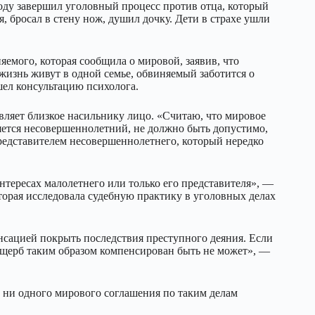
году завершил уголовный процесс против отца, который
, бросал в стену нож, душил дочку. Дети в страхе ушли
яемого, которая сообщила о мировой, заявив, что
жизнь живут в одной семье, обвиняемый заботится о
ошел консультацию психолога.
вляет близкое насильнику лицо. «Считаю, что мировое
яется несовершеннолетний, не должно быть допустимо,
представителем несовершеннолетнего, который нередко
нтересах малолетнего или только его представителя», —
торая исследовала судебную практику в уголовных делах
сацией покрыть последствия преступного деяния. Если
ущерб таким образом компенсирован быть не может», —
 ни одного мирового соглашения по таким делам