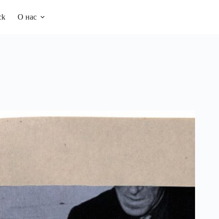
ck
О нас