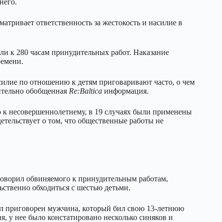
него.
матривает ответственность за жестокость и насилие в
или к 280 часам принудительных работ. Наказание
ремени.
силие по отношению к детям приговаривают часто, о чем
нительно обобщенная
Re:Baltica
информация.
ю к несовершеннолетнему, в 19 случаях были применены
етельствует о том, что общественные работы не
иговорил обвиняемого к принудительным работам,
льственно обходиться с шестью детьми.
ыл приговорен мужчина, который бил свою 13-летнюю
, у нее было констатировано несколько синяков и