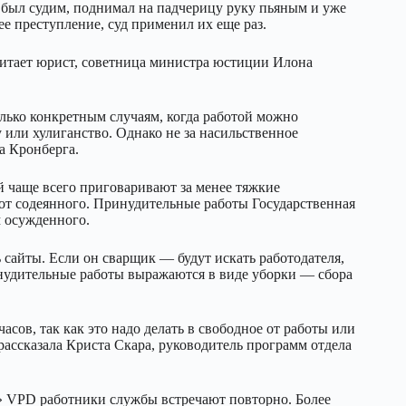
о был судим, поднимал на падчерицу руку пьяным и уже
ее преступление, суд применил их еще раз.
итает юрист, советница министра юстиции Илона
олько конкретным случаям, когда работой можно
или хулиганство. Однако не за насильственное
а Кронберга.
й чаще всего приговаривают за менее тяжкие
и от содеянного. Принудительные работы Государственная
 осужденного.
ь сайты. Если он сварщик — будут искать работодателя,
инудительные работы выражаются в виде уборки — сбора
сов, так как это надо делать в свободное от работы или
 рассказала Криста Скара, руководитель программ отдела
в» VPD работники службы встречают повторно. Более