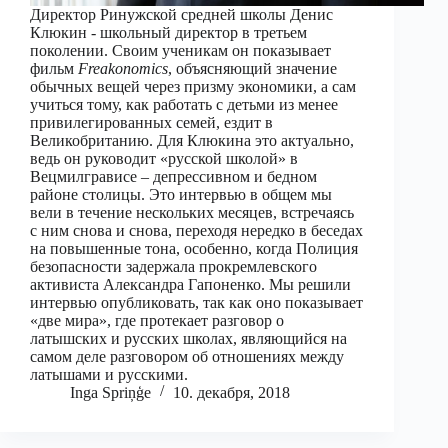
Директор Ринужской средней школы Денис
Клюкин - школьный директор в третьем
поколении. Своим ученикам он показывает
фильм
Freakonomics
, объясняющий значение
обычных вещей через призму экономики, а сам
учиться тому, как работать с детьми из менее
привилегированных семей, ездит в
Великобританию. Для Клюкина это актуально,
ведь он руководит «русской школой» в
Вецмилгрависе – депрессивном и бедном
районе столицы. Это интервью в общем мы
вели в течение нескольких месяцев, встречаясь
с ним снова и снова, переходя нередко в беседах
на повышенные тона, особенно, когда Полиция
безопасности задержала прокремлевского
активиста Александра Гапоненко. Мы решили
интервью опубликовать, так как оно показывает
«две мира», где протекает разговор о
латышских и русских школах, являющийся на
самом деле разговором об отношениях между
латышами и русскими.
Inga Spriņģe
10. декабря, 2018