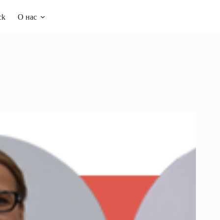
ck
О нас