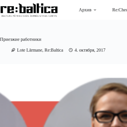
Перейти
к
Архив
Re:Che
сути
Приезжие работники
Lote Lārmane, Re:Baltica
4. октября, 2017